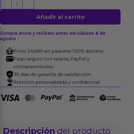
Bola
-
+
Anti
Añadir al carrito
Estrés
Testículos
cantidad
Compra ahora y recíbelo antes del sábado 8 de
agosto
Envío 24/48h en paquete 100% discreto
Pago seguro con tarjeta, PayPal y
contrareembolso
30 días de garantía de satisfacción
Atención personalizada y confidencial
Descripción
del producto