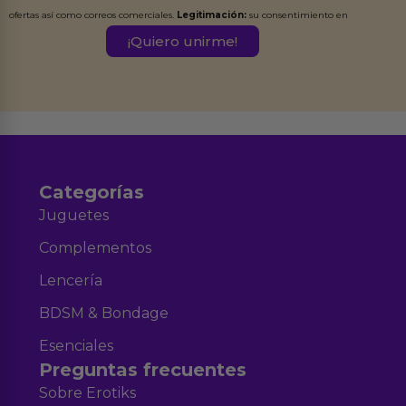
ofertas así como correos comerciales.
Legitimación:
su consentimiento en
este formulario.
Destinatarios:
Ferran Roig Muñoz. Podrás ejercer tus
Derechos de Acceso, Rectificación, Limitación, Oposición o Supresión de los
datos en el correo hola@erotiks.es. Para más información consulta nuestro
Aviso legal
Política de Privacidad
y nuestra
.
Categorías
Juguetes
Complementos
Lencería
BDSM & Bondage
Esenciales
Preguntas frecuentes
Sobre Erotiks