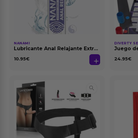
NANAMI
DIVERTY S
Lubricante Anal Relajante Extra
Juego de
Dilatación Base Agua 150 ml
10.95
€
24.95
€