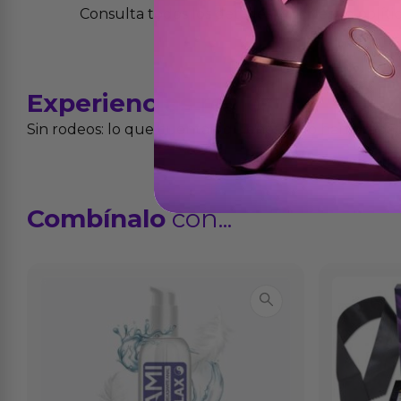
Consulta todos los detalles en nuestra políti
Experiencias
reales
Sin rodeos: lo que cuentan quienes ya lo han proba
Combínalo
con...