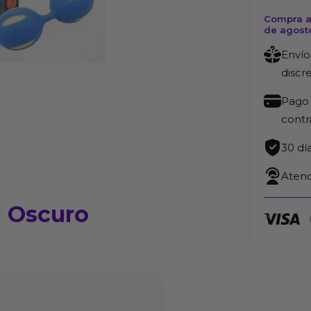
Compra ah
de agost
Envío
discr
Pago 
cont
30 dí
Atenc
l Oscuro