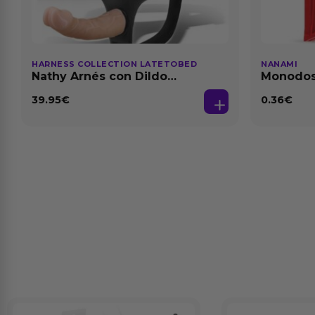
HARNESS COLLECTION LATETOBED
NANAMI
Nathy Arnés con Dildo
Monodosi
Desmontable
Fresa Ba
39.95
€
0.36
€