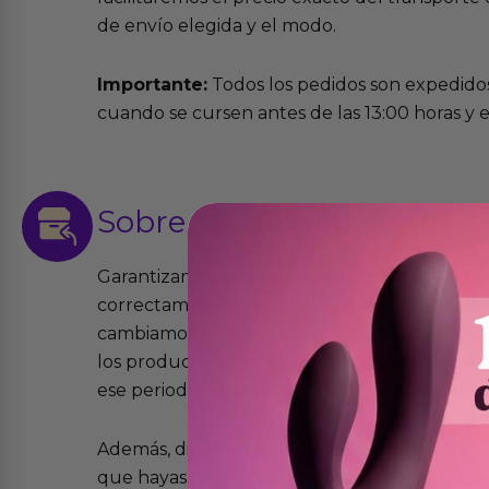
de envío elegida y el modo.
Importante:
Todos los pedidos son expedidos
cuando se cursen antes de las 13:00 horas y e
Sobre las
devoluciones
Garantizamos que los productos que vende
correctamente y que si tienen algún defecto 
cambiamos sin costo alguno. La ley de 2 años 
los productos tienen garantía contra defecto
ese periodo pero no por mal uso o uso indeb
Además, dispones de 15 días desde la entreg
que hayas recibido y que simplemente no te 