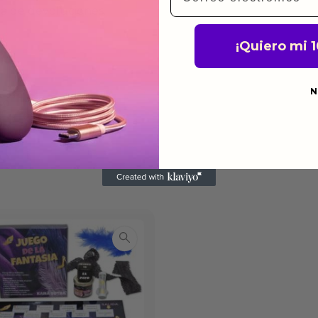
ca de devoluciones.
¡Quiero mi 
N
do