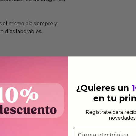
 el mismo dia siempre y
n días laborables.
mos funcionan
de fabricación te lo
¿Quieres un
de garantía significa que
en tu pr
s de fabricación durante
ido.
Regístrate para recib
novedades 
a para devolver productos
Email
gusten o no los quieras.