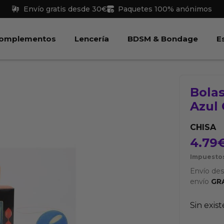
Envío gratis desde 30€
Paquetes 100% anónimos
 Juguetes
Abrir Complementos
Abrir Lencería
Abri
omplementos
Lencería
BDSM & Bondage
E
Bola
Azul
CHISA
4.79
Impuestos
Envío de
envío
GR
Sin exis