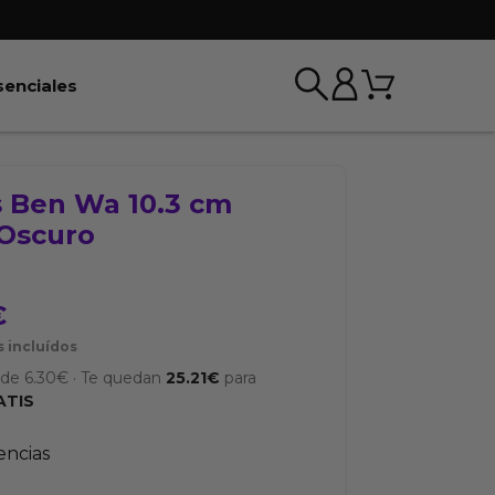
Carrito
r BDSM & Bondage
Abrir Esenciales
senciales
s Ben Wa 10.3 cm
 Oscuro
€
 incluídos
sde
6.30
€
·
Te quedan
25.21
€
para
ATIS
tencias