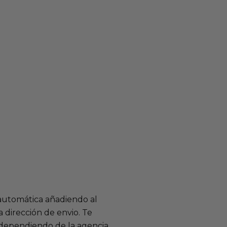
 automática añadiendo al
 dirección de envio. Te
e dependiendo de la agencia