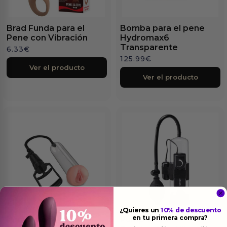
Brad Funda para el
Bomba para el pene
Pene con Vibración
Hydromax6
Transparente
6.33
€
125.99
€
Ver el producto
Ver el producto
¿Quieres un
10% de descuento
en tu primera compra?
Pump Worx
Pump Worx