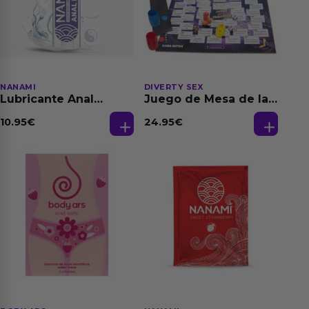
NANAMI
DIVERTY SEX
Lubricante Anal
Juego de Mesa de las
Relajante Extra
Fantasias
Dilatación Base Agua
10.95
€
24.95
€
150 ml