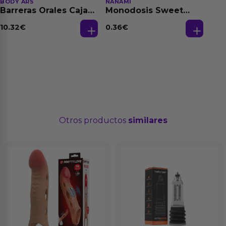
BODY ARS
NANAMI
Barreras Orales Caja
Monodosis Sweet
de 3 Ud
Strawberry - Fresa
Base Agua 4 ml
10.32
€
0.36
€
Otros productos
similares