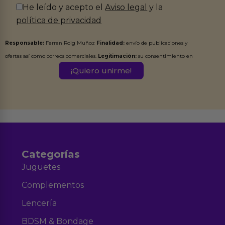
He leído y acepto el
Aviso legal
y la
política de privacidad
Responsable:
Ferran Roig Muñoz
Finalidad:
envío de publicaciones y
ofertas así como correos comerciales.
Legitimación:
su consentimiento en
este formulario.
Destinatarios:
Ferran Roig Muñoz. Podrás ejercer tus
Derechos de Acceso, Rectificación, Limitación, Oposición o Supresión de los
datos en el correo hola@erotiks.es. Para más información consulta nuestro
Aviso legal
Política de Privacidad
y nuestra
.
Categorías
Juguetes
Complementos
Lencería
BDSM & Bondage