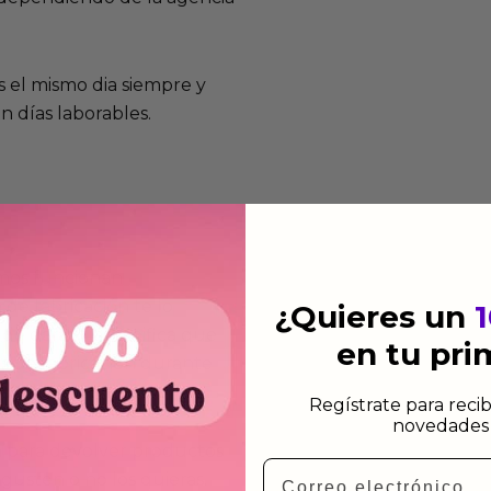
 el mismo dia siempre y
n días laborables.
mos funcionan
de fabricación te lo
¿Quieres un
de garantía significa que
en tu pr
s de fabricación durante
ido.
Regístrate para recib
novedades 
a para devolver productos
Email
gusten o no los quieras.