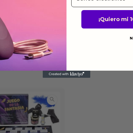
ca de devoluciones.
¡Quiero mi 
N
do