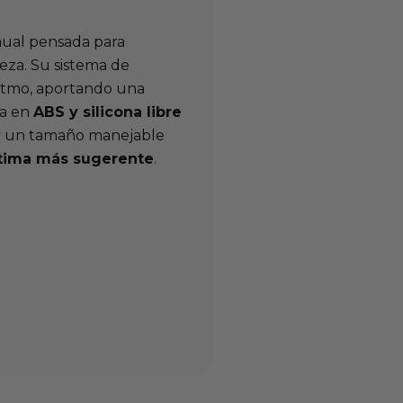
al pensada para
deza. Su sistema de
ritmo, aportando una
da en
ABS y silicona libre
 y un tamaño manejable
ntima más sugerente
.