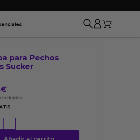
Carrito
r BDSM & Bondage
Abrir Esenciales
senciales
a para Pechos
s Sucker
4
€
 incluídos
ATIS
+
Añadir al carrito