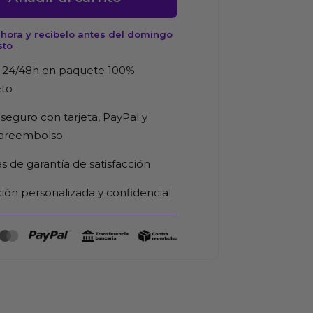
hora y recíbelo antes del domingo
sto
d
 24/48h en paquete 100%
eto
seguro con tarjeta, PayPal y
rareembolso
as de garantía de satisfacción
ión personalizada y confidencial