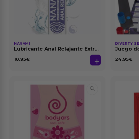
NANAMI
DIVERTY S
Lubricante Anal Relajante Extra
Juego de
Dilatación Base Agua 150 ml
10.95
€
24.95
€