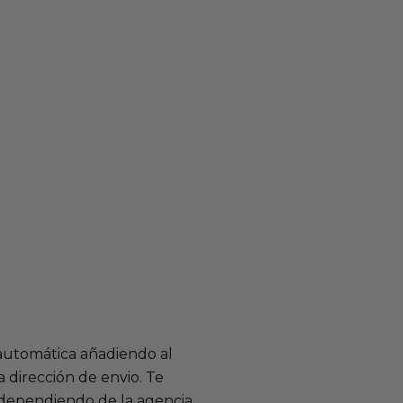
 automática añadiendo al
 dirección de envio. Te
e dependiendo de la agencia