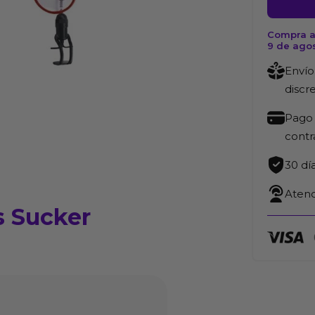
Boobs
Sucker
Compra a
9 de ago
cantida
Envío
discr
Pago 
cont
30 dí
Atenc
 Sucker