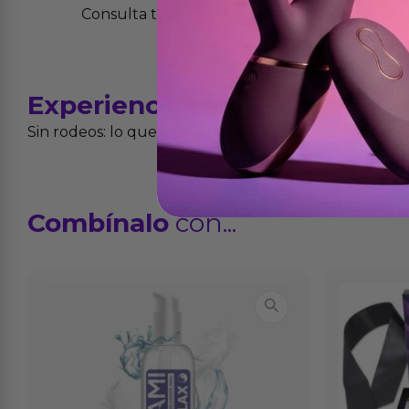
Consulta todos los detalles en nuestra políti
Experiencias
reales
Sin rodeos: lo que cuentan quienes ya lo han proba
Combínalo
con...