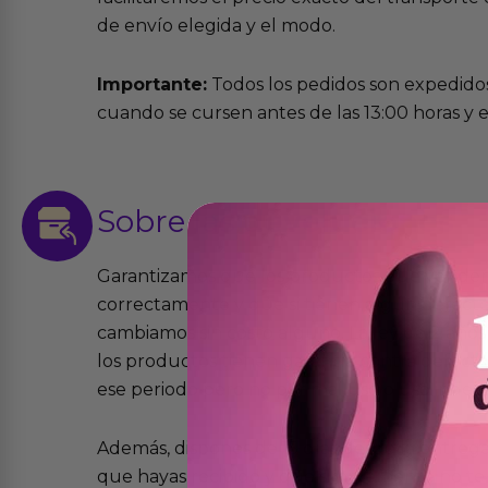
de envío elegida y el modo.
Importante:
Todos los pedidos son expedidos
cuando se cursen antes de las 13:00 horas y e
Sobre las
devoluciones
Garantizamos que los productos que vende
correctamente y que si tienen algún defecto 
cambiamos sin costo alguno. La ley de 2 años 
los productos tienen garantía contra defecto
ese periodo pero no por mal uso o uso indeb
Además, dispones de 15 días desde la entreg
que hayas recibido y que simplemente no te 