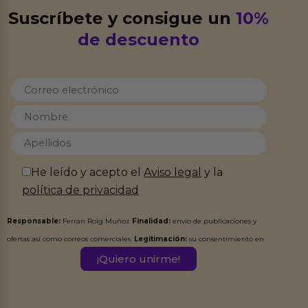
Suscríbete y consigue un
10%
de descuento
He leído y acepto el
Aviso legal
y la
política de privacidad
Responsable:
Ferran Roig Muñoz
Finalidad:
envío de publicaciones y
ofertas así como correos comerciales.
Legitimación:
su consentimiento en
este formulario.
Destinatarios:
Ferran Roig Muñoz. Podrás ejercer tus
Derechos de Acceso, Rectificación, Limitación, Oposición o Supresión de los
datos en el correo hola@erotiks.es. Para más información consulta nuestro