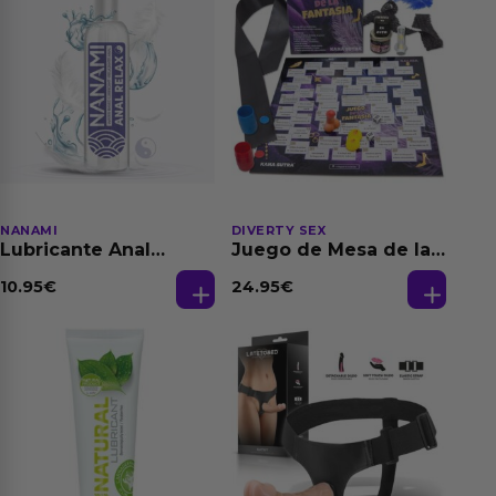
NANAMI
DIVERTY SEX
Lubricante Anal
Juego de Mesa de las
Relajante Extra
Fantasias
Dilatación Base Agua
10.95
€
24.95
€
150 ml