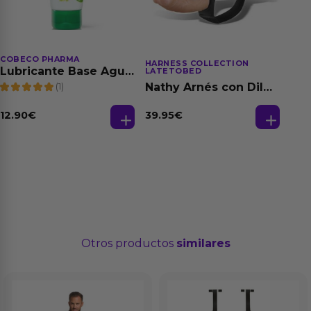
COBECO PHARMA
HARNESS COLLECTION
Lubricante Base Agua
LATETOBED
100% Natural 125 ml
(1)
Nathy Arnés con Dildo
Desmontable
39.95
€
12.90
€
Otros productos
similares