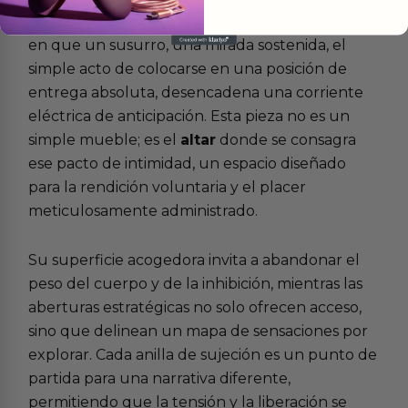
cuerpos trasciende las palabras. Es el instante
en que un susurro, una mirada sostenida, el
simple acto de colocarse en una posición de
entrega absoluta, desencadena una corriente
eléctrica de anticipación. Esta pieza no es un
simple mueble; es el
altar
donde se consagra
ese pacto de intimidad, un espacio diseñado
para la rendición voluntaria y el placer
meticulosamente administrado.
Su superficie acogedora invita a abandonar el
peso del cuerpo y de la inhibición, mientras las
aberturas estratégicas no solo ofrecen acceso,
sino que delinean un mapa de sensaciones por
explorar. Cada anilla de sujeción es un punto de
partida para una narrativa diferente,
permitiendo que la tensión y la liberación se