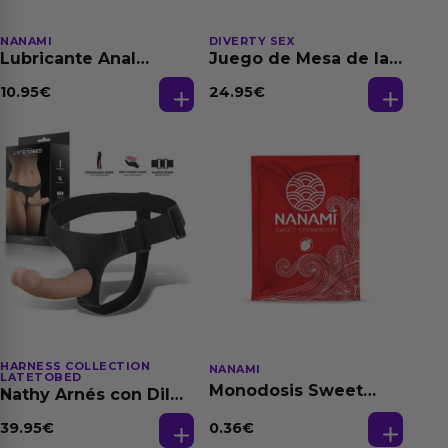
NANAMI
DIVERTY SEX
Lubricante Anal
Juego de Mesa de las
Relajante Extra
Fantasias
Dilatación Base Agua
10.95
€
24.95
€
150 ml
HARNESS COLLECTION
NANAMI
LATETOBED
Monodosis Sweet
Nathy Arnés con Dildo
Strawberry - Fresa
Desmontable
Base Agua 4 ml
0.36
€
39.95
€