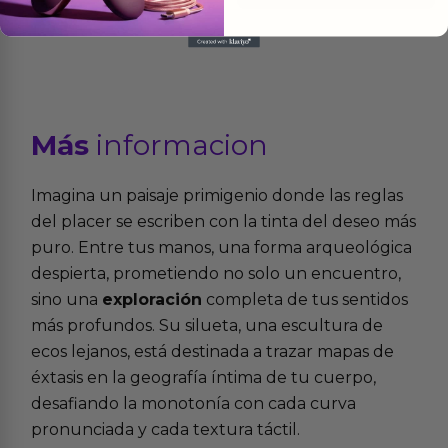
Más
informacion
Imagina un paisaje primigenio donde las reglas
del placer se escriben con la tinta del deseo más
puro. Entre tus manos, una forma arqueológica
despierta, prometiendo no solo un encuentro,
sino una
exploración
completa de tus sentidos
más profundos. Su silueta, una escultura de
ecos lejanos, está destinada a trazar mapas de
éxtasis en la geografía íntima de tu cuerpo,
desafiando la monotonía con cada curva
pronunciada y cada textura táctil.