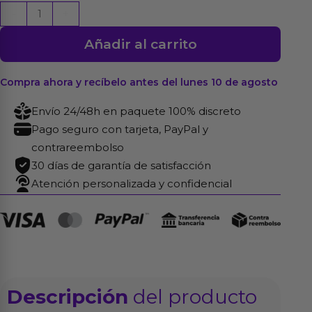
Bycephalor
-
+
Dildo
Añadir al carrito
Silicona
Líquida
23,5
Compra ahora y recíbelo antes del lunes 10 de agosto
cm
Envío 24/48h en paquete 100% discreto
cantidad
Pago seguro con tarjeta, PayPal y
contrareembolso
30 días de garantía de satisfacción
Atención personalizada y confidencial
Descripción
del producto