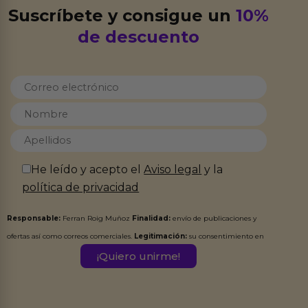
Suscríbete y consigue un
10%
de descuento
He leído y acepto el
Aviso legal
y la
política de privacidad
Responsable:
Ferran Roig Muñoz
Finalidad:
envío de publicaciones y
ofertas así como correos comerciales.
Legitimación:
su consentimiento en
este formulario.
Destinatarios:
Ferran Roig Muñoz. Podrás ejercer tus
Derechos de Acceso, Rectificación, Limitación, Oposición o Supresión de los
datos en el correo hola@erotiks.es. Para más información consulta nuestro
Aviso legal
Política de Privacidad