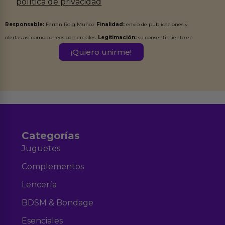
política de privacidad
Responsable:
Ferran Roig Muñoz
Finalidad:
envío de publicaciones y
ofertas así como correos comerciales.
Legitimación:
su consentimiento en
este formulario.
Destinatarios:
Ferran Roig Muñoz. Podrás ejercer tus
Derechos de Acceso, Rectificación, Limitación, Oposición o Supresión de los
datos en el correo hola@erotiks.es. Para más información consulta nuestro
Aviso legal
Política de Privacidad
y nuestra
.
Categorías
Juguetes
Complementos
Lencería
BDSM & Bondage
Esenciales