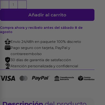
Cage
-
+
Dildo
Añadir al carrito
Realista
Natural
8,65
Compra ahora y recíbelo antes del sábado 8 de
agosto
-
22
Envío 24/48h en paquete 100% discreto
cm
Pago seguro con tarjeta, PayPal y
cantidad
contrareembolso
30 días de garantía de satisfacción
Atención personalizada y confidencial
Descripción
del producto