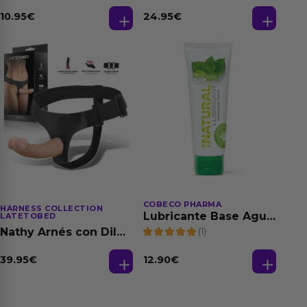
Relajante Extra
Fantasias
Dilatación Base Agua
10.95
€
24.95
€
150 ml
COBECO PHARMA
HARNESS COLLECTION
Lubricante Base Agua
LATETOBED
100% Natural 125 ml
(1)
Nathy Arnés con Dildo
Desmontable
39.95
€
12.90
€