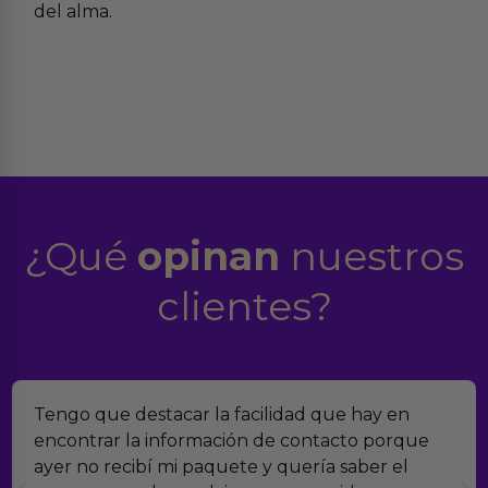
del alma.
¿Qué
opinan
nuestros
clientes?
en
Encontramos Erotiks a través de Google y l
rque
verdad es que nos han sorprendido. Tiene
el
muchísimos productos y han sido super at