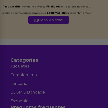
Responsable:
Ferran Roig Muñoz
Finalidad:
envío de publicaciones y
ofertas así como correos comerciales.
Legitimación:
su consentimiento en
este formulario.
Destinatarios:
Ferran Roig Muñoz. Podrás ejercer tus
Derechos de Acceso, Rectificación, Limitación, Oposición o Supresión de los
datos en el correo hola@erotiks.es. Para más información consulta nuestro
Aviso legal
Política de Privacidad
y nuestra
.
Categorías
Juguetes
Complementos
Lencería
BDSM & Bondage
Esenciales
Preguntas frecuentes