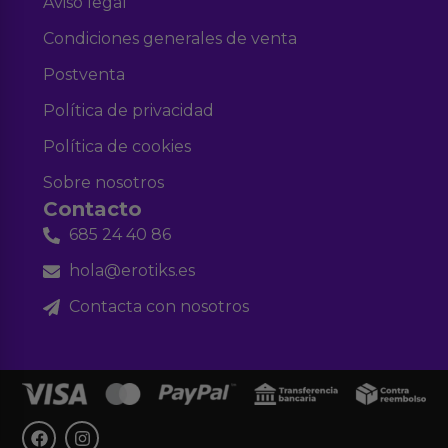
Aviso legal
Condiciones generales de venta
Postventa
Política de privacidad
Política de cookies
Sobre nosotros
Contacto
685 24 40 86
hola@erotiks.es
Contacta con nosotros
F
I
a
n