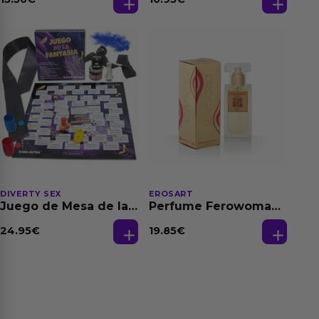
150 ml
DIVERTY SEX
EROSART
Juego de Mesa de las
Perfume Ferowoman
Fantasias
50 ml
24.95
€
19.85
€