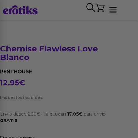
Ir
Carrito
al
contenido
Ver todo
Chemise Flawless Love
Blanco
PENTHOUSE
12.95
€
Impuestos incluídos
Envío desde
6.30
€
·
Te quedan
17.05
€
para envío
GRATIS