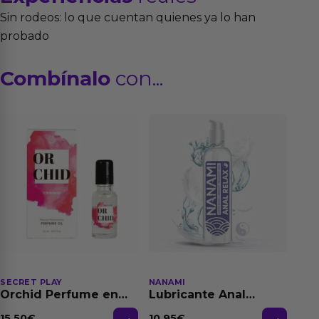
Sin rodeos: lo que cuentan quienes ya lo han
probado
Combínalo
con...
SECRET PLAY
NANAMI
Orchid Perfume en
Lubricante Anal
Aceite con
Relajante Extra
Feromonas 20 ml
Dilatación Base Agua
15.50
€
10.95
€