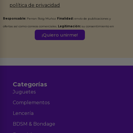
política de privacidad
Responsable:
Ferran Roig Muñoz
Finalidad:
envío de publicaciones y
ofertas así como correos comerciales.
Legitimación:
su consentimiento en
este formulario.
Destinatarios:
Ferran Roig Muñoz. Podrás ejercer tus
Derechos de Acceso, Rectificación, Limitación, Oposición o Supresión de los
datos en el correo hola@erotiks.es. Para más información consulta nuestro
Aviso legal
Política de Privacidad
y nuestra
.
Categorías
Juguetes
Complementos
Lencería
BDSM & Bondage