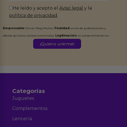
He leído y acepto el
Aviso legal
y la
política de privacidad
Responsable:
Ferran Roig Muñoz
Finalidad:
envío de publicaciones y
ofertas así como correos comerciales.
Legitimación:
su consentimiento en
este formulario.
Destinatarios:
Ferran Roig Muñoz. Podrás ejercer tus
Derechos de Acceso, Rectificación, Limitación, Oposición o Supresión de los
datos en el correo hola@erotiks.es. Para más información consulta nuestro
Aviso legal
Política de Privacidad
y nuestra
.
Categorías
Juguetes
Complementos
Lencería