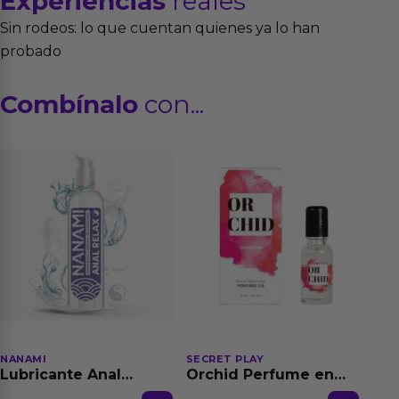
Experiencias
reales
Sin rodeos: lo que cuentan quienes ya lo han
probado
Combínalo
con...
NANAMI
SECRET PLAY
Lubricante Anal
Orchid Perfume en
Relajante Extra
Aceite con