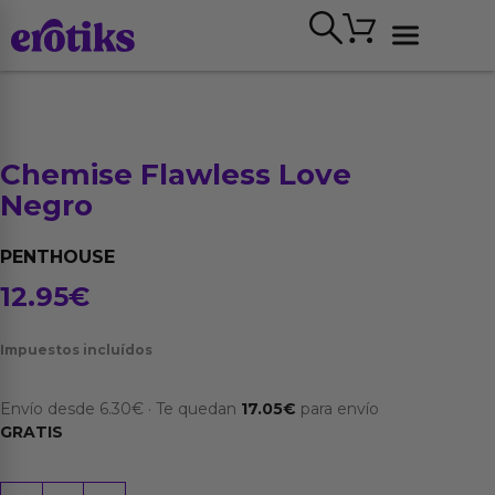
Ir
Carrito
al
contenido
Ver todo
Chemise Flawless Love
Negro
PENTHOUSE
12.95
€
Impuestos incluídos
Envío desde
6.30
€
·
Te quedan
17.05
€
para envío
GRATIS
Chemise