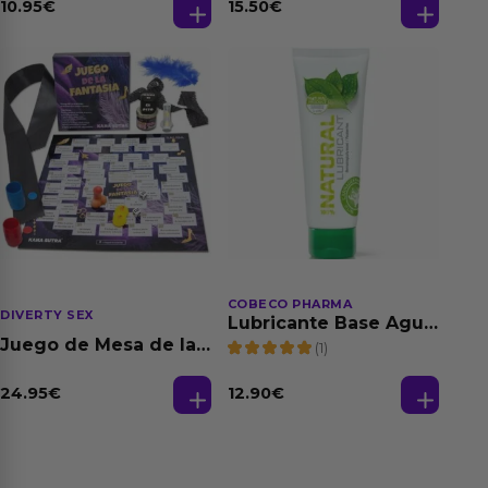
Dilatación Base Agua
Feromonas 20 ml
10.95
€
15.50
€
150 ml
COBECO PHARMA
DIVERTY SEX
Lubricante Base Agua
100% Natural 125 ml
Juego de Mesa de las
(1)
Fantasias
24.95
€
12.90
€