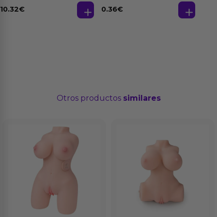
de 3 Ud
Strawberry - Fresa
Base Agua 4 ml
10.32
€
0.36
€
Otros productos
similares