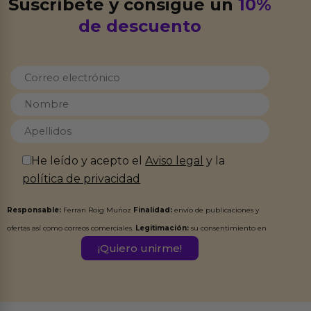
Suscríbete y consigue un
10%
de descuento
He leído y acepto el
Aviso legal
y la
política de privacidad
Responsable:
Ferran Roig Muñoz
Finalidad:
envío de publicaciones y
ofertas así como correos comerciales.
Legitimación:
su consentimiento en
este formulario.
Destinatarios:
Ferran Roig Muñoz. Podrás ejercer tus
Derechos de Acceso, Rectificación, Limitación, Oposición o Supresión de los
datos en el correo hola@erotiks.es. Para más información consulta nuestro
Aviso legal
Política de Privacidad
y nuestra
.