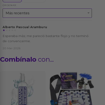
ORDENAR
Alberto Pascual Aramburu
★★★★★
★★★★★
Esperaba más; me pareció bastante flojo y no terminó
de convencerme.
20 Mar 2026
Combínalo
con...