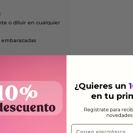
z
e o diluir en cualquier
s embarazadas
¿Quieres un
en tu pr
Regístrate para recib
novedades 
Email