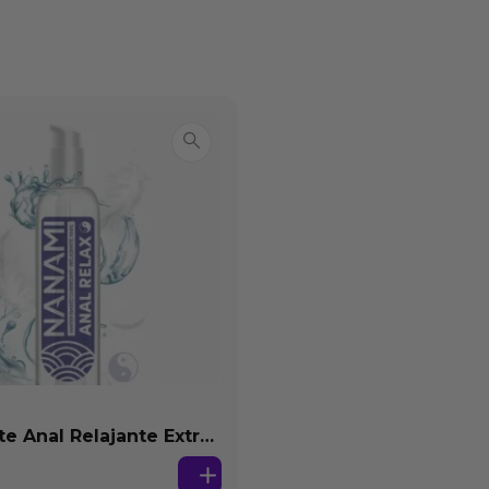
te Anal Relajante Extra
ón Base Agua 150 ml