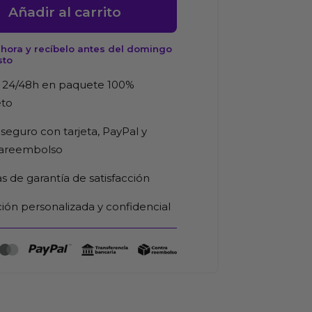
Añadir al carrito
hora y recíbelo antes del domingo
sto
d
 24/48h en paquete 100%
eto
seguro con tarjeta, PayPal y
rareembolso
as de garantía de satisfacción
ión personalizada y confidencial