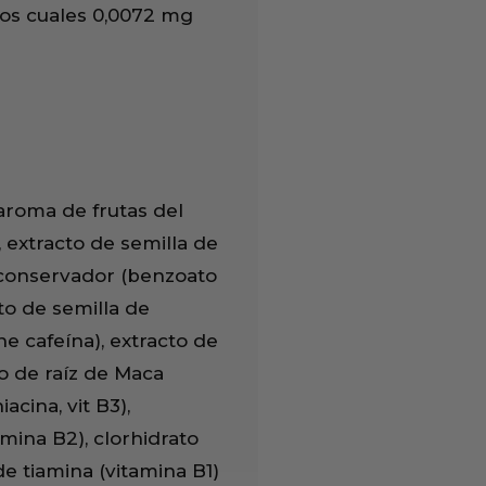
los cuales 0,0072 mg
 aroma de frutas del
 extracto de semilla de
 conservador (benzoato
cto de semilla de
e cafeína), extracto de
to de raíz de Maca
cina, vit B3),
mina B2), clorhidrato
de tiamina (vitamina B1)