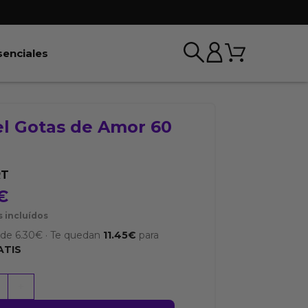
Carrito
r BDSM & Bondage
Abrir Esenciales
senciales
el Gotas de Amor 60
RT
€
 incluídos
sde
6.30
€
·
Te quedan
11.45
€
para
ATIS
+