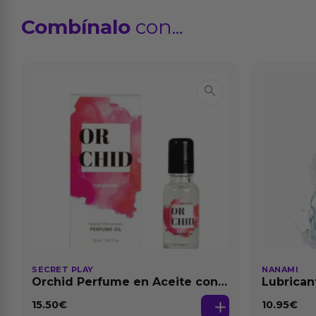
Combínalo
con...
SECRET PLAY
NANAMI
Orchid Perfume en Aceite con
Lubrican
Feromonas 20 ml
Dilataci
15.50
€
10.95
€