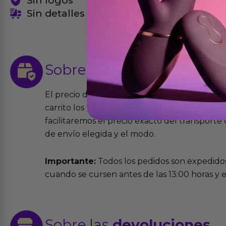
Sin logos
Sin detalles
Sobre el
envío
El precio del transporte se calcula de forma
carrito los productos que desees comprar y la
facilitaremos el precio exacto del transport
de envío elegida y el modo.
Importante:
Todos los pedidos son expedidos
cuando se cursen antes de las 13:00 horas y e
Sobre las
devoluciones