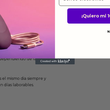
¡Quiero mi 
N
 automática añadiendo al
 dirección de envio. Te
e dependiendo de la agencia
 el mismo dia siempre y
n días laborables.