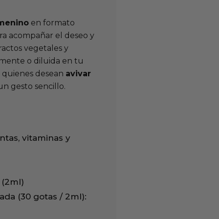
emenino
en formato
ra acompañar el deseo y
ractos vegetales y
mente o diluida en tu
ra quienes desean
avivar
n gesto sencillo.
tas, vitaminas y
 (2ml)
da (30 gotas / 2ml):