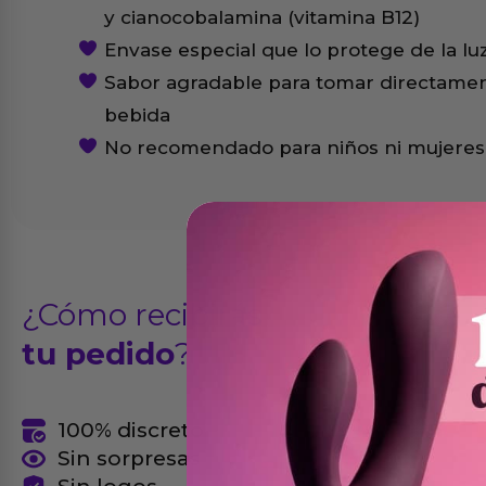
y cianocobalamina (vitamina B12)
Envase especial que lo protege de la lu
Sabor agradable para tomar directament
bebida
No recomendado para niños ni mujere
¿Cómo recibirás
tu pedido
?
100% discreto
Sin sorpresas