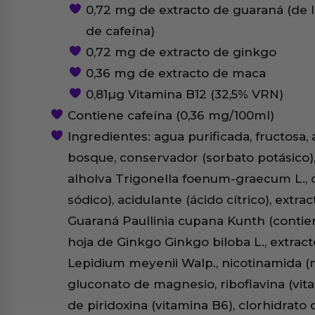
0,72 mg de extracto de guaraná (de 
de cafeína)
0,72 mg de extracto de ginkgo
0,36 mg de extracto de maca
0,81µg Vitamina B12 (32,5% VRN)
Contiene cafeína (0,36 mg/100ml)
Ingredientes: agua purificada, fructosa,
bosque, conservador (sorbato potásico),
alholva Trigonella foenum-graecum L.,
sódico), acidulante (ácido cítrico), extra
Guaraná Paullinia cupana Kunth (contien
hoja de Ginkgo Ginkgo biloba L., extrac
Lepidium meyenii Walp., nicotinamida (nia
gluconato de magnesio, riboflavina (vita
de piridoxina (vitamina B6), clorhidrato 