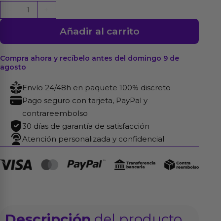
CoolMann
-
+
Lubricante
Añadir al carrito
Base
Agua
BodyGlide
Compra ahora y recíbelo antes del domingo 9 de
agosto
150
ml
Envío 24/48h en paquete 100% discreto
cantidad
Pago seguro con tarjeta, PayPal y
contrareembolso
30 días de garantía de satisfacción
Atención personalizada y confidencial
Descripción
del producto