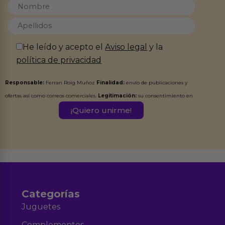
He leído y acepto el
Aviso legal
y la
política de privacidad
Responsable:
Ferran Roig Muñoz
Finalidad:
envío de publicaciones y
ofertas así como correos comerciales.
Legitimación:
su consentimiento en
este formulario.
Destinatarios:
Ferran Roig Muñoz. Podrás ejercer tus
Derechos de Acceso, Rectificación, Limitación, Oposición o Supresión de los
datos en el correo hola@erotiks.es. Para más información consulta nuestro
Aviso legal
Política de Privacidad
y nuestra
.
Categorías
Juguetes
Complementos