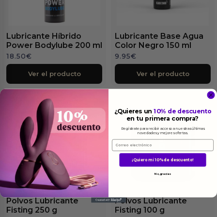
Lubricante Híbrido
Lubricante Base Agua
Power Bodylube 200 ml
Color Negro 150 ml
18.50
€
9.95
€
Ver el producto
Ver el producto
¿Quieres un
10% de descuento
en tu primera compra?
Regístrate para recibir acceso a nuestras últimas
novedades y mejores ofertas.
Email
¡Quiero mi 10% de descuento!
No, gracias
Polvos Lubricante
Polvos Lubricante
Fisting 250 g
Fisting 100 g