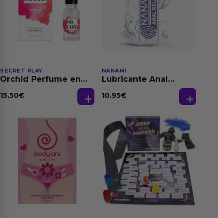
SECRET PLAY
NANAMI
Orchid Perfume en
Lubricante Anal
Aceite con
Relajante Extra
Feromonas 20 ml
Dilatación Base Agua
15.50
€
10.95
€
150 ml