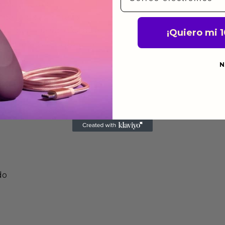
mos funcionan
de fabricación te lo
de garantía significa que
¡Quiero mi 
s de fabricación durante
ido.
N
a para devolver productos
gusten o no los quieras.
ca de devoluciones.
do