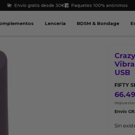
Envío gratis desde 30€
Paquetes 100% anónimos
 Juguetes
Abrir Complementos
Abrir Lencería
Abri
omplementos
Lencería
BDSM & Bondage
E
Crazy
Vibr
USB
FIFTY 
66.4
Impuestos
Envío
GR
Sin exis