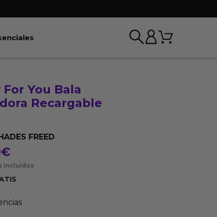
Carrito
r BDSM & Bondage
Abrir Esenciales
senciales
 For You Bala
adora Recargable
SHADES FREED
9
€
 incluídos
ATIS
tencias