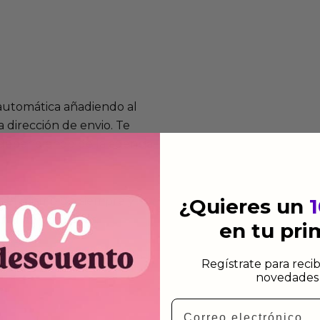
 automática añadiendo al
 dirección de envio. Te
e dependiendo de la agencia
 el mismo dia siempre y
¿Quieres un
n días laborables.
en tu pr
Regístrate para recib
novedades 
Email