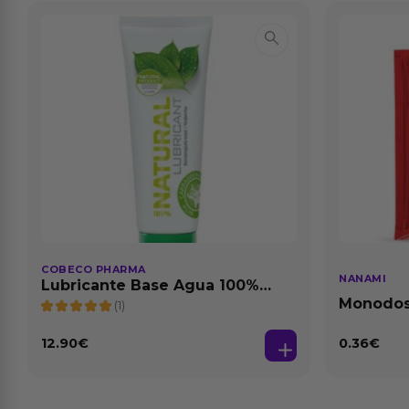
COBECO PHARMA
NANAMI
Lubricante Base Agua 100%
Natural 125 ml
Monodosi
(1)
Fresa Ba
12.90
€
0.36
€