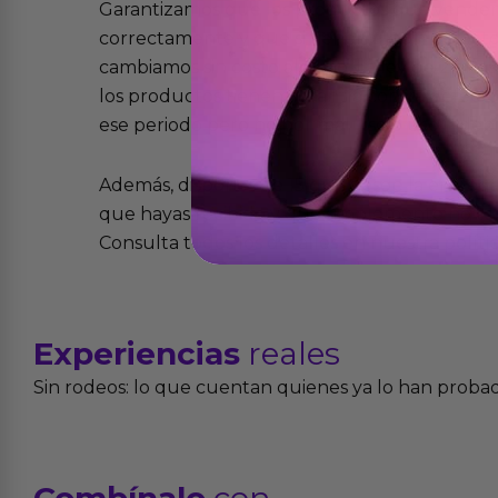
Garantizamos que los productos que vende
correctamente y que si tienen algún defecto 
cambiamos sin costo alguno. La ley de 2 años 
los productos tienen garantía contra defecto
ese periodo pero no por mal uso o uso indeb
Además, dispones de 15 días desde la entreg
que hayas recibido y que simplemente no te 
Consulta todos los detalles en nuestra políti
Experiencias
reales
Sin rodeos: lo que cuentan quienes ya lo han proba
Combínalo
con...