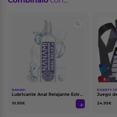
NANAMI
DIVERTY S
Lubricante Anal Relajante Extra
Juego de
Dilatación Base Agua 150 ml
10.95
€
24.95
€