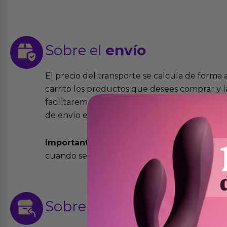
Sobre el
envío
El precio del transporte se calcula de forma
carrito los productos que desees comprar y la
facilitaremos el precio exacto del transport
de envío elegida y el modo.
Importante:
Todos los pedidos son expedidos
cuando se cursen antes de las 13:00 horas y e
Sobre las
devoluciones