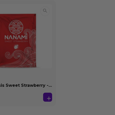
s Sweet Strawberry -
se Agua 4 ml