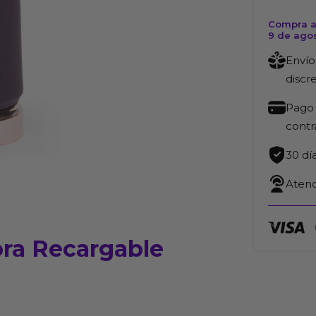
Compra a
9 de ago
Envío
discr
Pago 
cont
30 dí
Atenc
ora Recargable