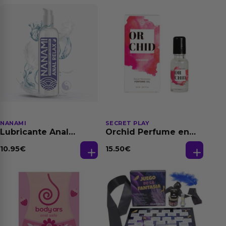
NANAMI
SECRET PLAY
Lubricante Anal
Orchid Perfume en
Relajante Extra
Aceite con
Dilatación Base Agua
Feromonas 20 ml
10.95
€
15.50
€
150 ml