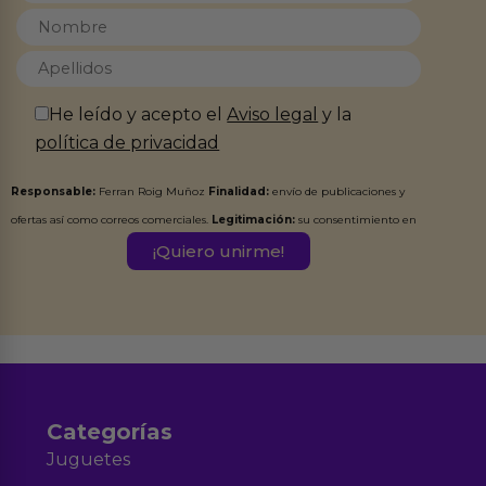
He leído y acepto el
Aviso legal
y la
política de privacidad
Responsable:
Ferran Roig Muñoz
Finalidad:
envío de publicaciones y
ofertas así como correos comerciales.
Legitimación:
su consentimiento en
este formulario.
Destinatarios:
Ferran Roig Muñoz. Podrás ejercer tus
Derechos de Acceso, Rectificación, Limitación, Oposición o Supresión de los
datos en el correo hola@erotiks.es. Para más información consulta nuestro
Aviso legal
Política de Privacidad
y nuestra
.
Categorías
Juguetes