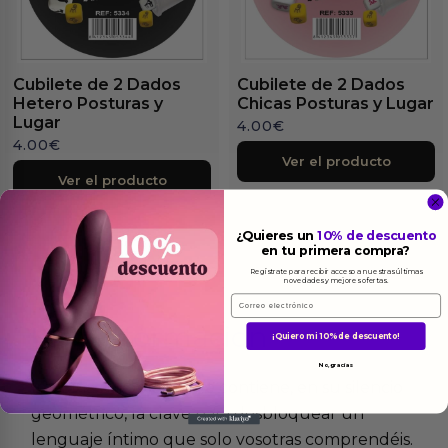
Cubilete de 2 Dados
Cubilete de 2 Dados
Hetero Posturas y
Chicas Posturas y Lugar
Lugar
4.00
€
4.00
€
Ver el producto
Ver el producto
¿Quieres un
10% de descuento
en tu primera compra?
Regístrate para recibir acceso a nuestras últimas
novedades y mejores ofertas.
Email
Más
informacion
¡Quiero mi 10% de descuento!
No, gracias
Imagina un objeto que contiene, en su silencio
geométrico, la clave para desbloquear un
lenguaje íntimo que solo vosotras comprendéis.