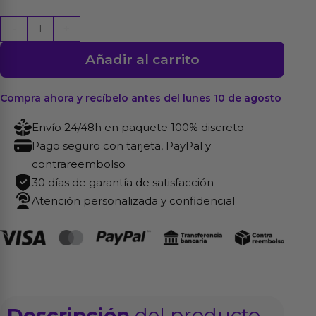
Dado
-
+
Kamasutra
Añadir al carrito
Parejas
Lesbianas
25
Compra ahora y recíbelo antes del lunes 10 de agosto
mm
Envío 24/48h en paquete 100% discreto
cantidad
Pago seguro con tarjeta, PayPal y
contrareembolso
30 días de garantía de satisfacción
Atención personalizada y confidencial
Descripción
del producto