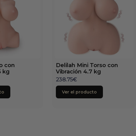
so con
Delilah Mini Torso con
5 kg
Vibración 4.7 kg
238.75
€
to
Ver el producto