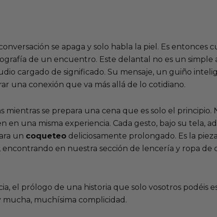
onversación se apaga y solo habla la piel. Es entonces 
rafía de un encuentro. Este delantal no es un simple ac
ludio cargado de significado. Su mensaje, un guiño intel
orar una conexión que va más allá de lo cotidiano.
as mientras se prepara una cena que es solo el principio. 
 en una misma experiencia. Cada gesto, bajo su tela, a
para un
coqueteo
deliciosamente prolongado. Es la pieza
ad, encontrando en nuestra sección de
lencería y ropa de 
ia, el prólogo de una historia que solo vosotros podéis e
 mucha, muchísima complicidad.