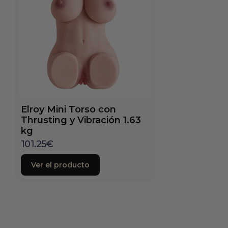
Elroy Mini Torso con
Thrusting y Vibración 1.63
kg
101.25
€
Ver el producto