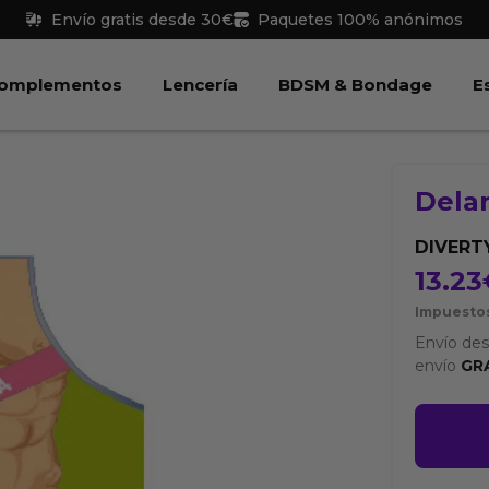
Envío gratis desde 30€
Paquetes 100% anónimos
 Juguetes
Abrir Complementos
Abrir Lencería
Abri
omplementos
Lencería
BDSM & Bondage
E
Delan
DIVERT
13.23
Impuestos
Envío de
envío
GR
Delanta
Dieta
Erótica