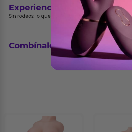
Experiencias
reales
Sin rodeos: lo que cuentan quienes ya lo han proba
Combínalo
con...