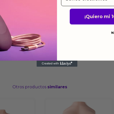
do
¡Quiero mi 
N
Otros productos
similares