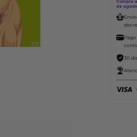
Compra ah
cantida
de agost
Envío
discr
Pago 
cont
30 dí
Atenc