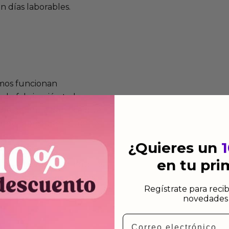
n días laborables.
mos funcionan
de fabricación te lo
de garantía significa que
s de fabricación durante
ido.
¿Quieres un
en tu pr
a para devolver productos
gusten o no los quieras.
Regístrate para recib
ca de devoluciones.
novedades 
Email