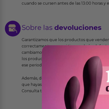
cuando se cursen antes de las 13:00 horas y e
Sobre las
devoluciones
Garantizamos que los productos que vende
correctamente y que si tienen algún defecto 
cambiamos sin costo alguno. La ley de 2 años 
los productos tienen garantía contra defecto
ese periodo pero no por mal uso o uso indeb
Además, dispones de 15 días desde la entreg
que hayas recibido y que simplemente no te 
Consulta todos los detalles en nuestra políti