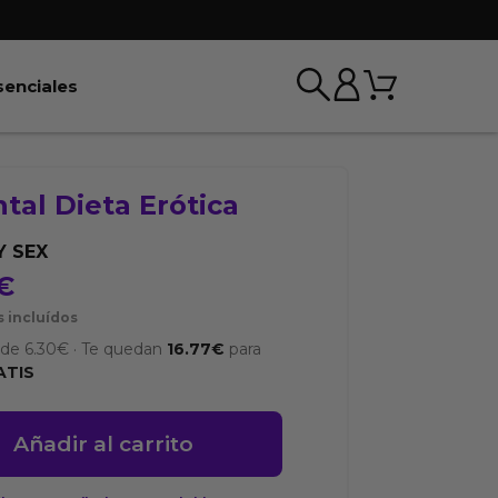
Carrito
r BDSM & Bondage
Abrir Esenciales
senciales
tal Dieta Erótica
Y SEX
€
 incluídos
sde
6.30
€
·
Te quedan
16.77
€
para
ATIS
l
Añadir al carrito