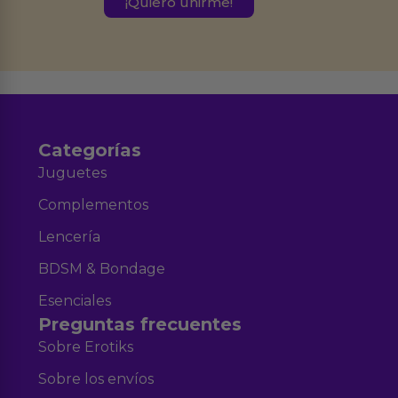
Derechos de Acceso, Rectificación, Limitación, Oposición o Supresión de los
datos en el correo hola@erotiks.es. Para más información consulta nuestro
Aviso legal
Política de Privacidad
y nuestra
.
Categorías
Juguetes
Complementos
Lencería
BDSM & Bondage
Esenciales
Preguntas frecuentes
Sobre Erotiks
Sobre los envíos