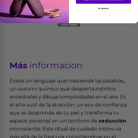
9.35
€
21.75
€
No, gracias
Ver el producto
Ver el producto
Más
informacion
Existe un lenguaje que trasciende las palabras,
un susurro químico que despierta instintos
ancestrales y dibuja complicidades en el aire. Es
el arte sutil de la atracción, un eco de confianza
que se desprende de tu piel y transforma tu
espacio personal en un territorio de
seducción
inconsciente. Este ritual de cuidado íntimo va
más allá de la frescura, convirtiéndose en el