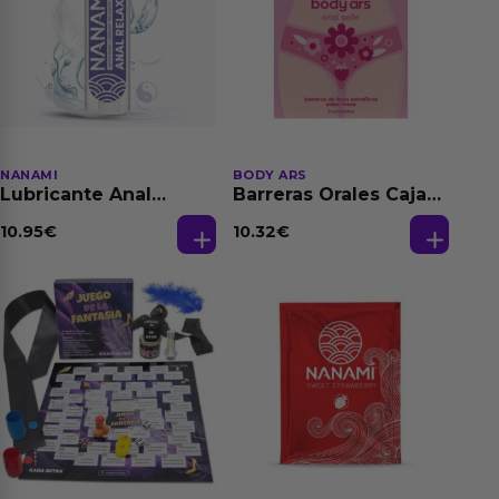
NANAMI
BODY ARS
Lubricante Anal
Barreras Orales Caja
Relajante Extra
de 3 Ud
Dilatación Base Agua
10.95
€
10.32
€
150 ml