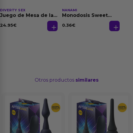
DIVERTY SEX
NANAMI
Juego de Mesa de las
Monodosis Sweet
Fantasias
Strawberry - Fresa
Base Agua 4 ml
24.95
€
0.36
€
Otros productos
similares