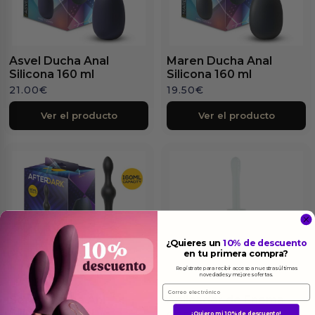
Asvel Ducha Anal
Maren Ducha Anal
Silicona 160 ml
Silicona 160 ml
21.00
€
19.50
€
Ver el producto
Ver el producto
¿Quieres un
10% de descuento
en tu primera compra?
Regístrate para recibir acceso a nuestras últimas
novedades y mejores ofertas.
Email
Soren Ducha Anl
Aplicador de Enema
Silicona 160 ml
¡Quiero mi 10% de descuento!