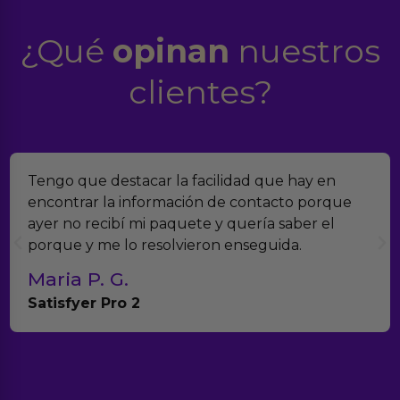
¿Qué
opinan
nuestros
clientes?
acilidad que hay en
Encontramos Erotiks a tra
ón de contacto porque
verdad es que nos han so
e y quería saber el
muchísimos productos y h
ron enseguida.
con el seguimiento del p
Teresa y Diego
Anna Huevo Vibrador