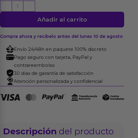
Desodorante
-
+
Íntimo
Añadir al carrito
con
Feromonas
Ferowoman
Compra ahora y recíbelo antes del lunes 10 de agosto
65ml
Envío 24/48h en paquete 100% discreto
cantidad
Pago seguro con tarjeta, PayPal y
contrareembolso
30 días de garantía de satisfacción
Atención personalizada y confidencial
Descripción
del producto