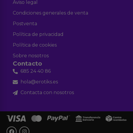
Aviso legal
Condiciones generales de venta
Postventa
Política de privacidad
Política de cookies
Sobre nosotros
Contacto
685 24 40 86
hola@erotiks.es
Contacta con nosotros
F
I