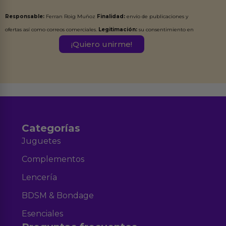
Responsable:
Ferran Roig Muñoz
Finalidad:
envío de publicaciones y
ofertas así como correos comerciales.
Legitimación:
su consentimiento en
este formulario.
Destinatarios:
Ferran Roig Muñoz. Podrás ejercer tus
Derechos de Acceso, Rectificación, Limitación, Oposición o Supresión de los
datos en el correo hola@erotiks.es. Para más información consulta nuestro
Aviso legal
Política de Privacidad
y nuestra
.
Categorías
Juguetes
Complementos
Lencería
BDSM & Bondage
Esenciales