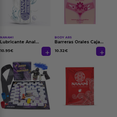
NANAMI
BODY ARS
Lubricante Anal
Barreras Orales Caja
Relajante Extra
de 3 Ud
Dilatación Base Agua
10.95
€
10.32
€
150 ml