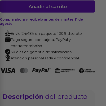
Dildo
Añadir al carrito
con
Testículos
Compra ahora y recíbelo antes del martes 11 de
9
agosto
Chubby
Envío 24/48h en paquete 100% discreto
Negro
Pago seguro con tarjeta, PayPal y
cantidad
contrareembolso
30 días de garantía de satisfacción
Atención personalizada y confidencial
Descripción
del producto