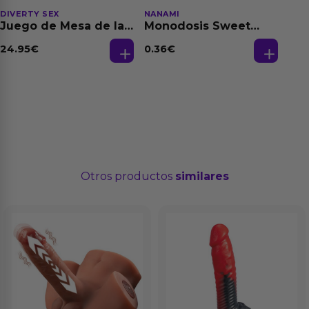
DIVERTY SEX
NANAMI
Juego de Mesa de las
Monodosis Sweet
Fantasias
Strawberry - Fresa
Base Agua 4 ml
24.95
€
0.36
€
Otros productos
similares