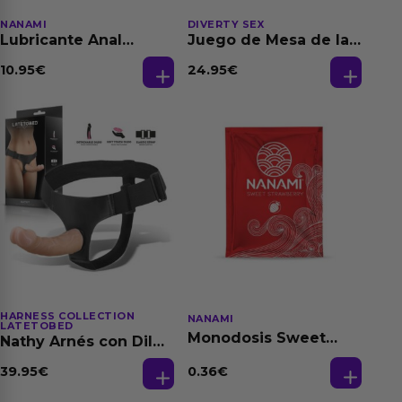
NANAMI
DIVERTY SEX
Lubricante Anal
Juego de Mesa de las
Relajante Extra
Fantasias
Dilatación Base Agua
10.95
€
24.95
€
150 ml
HARNESS COLLECTION
NANAMI
LATETOBED
Monodosis Sweet
Nathy Arnés con Dildo
Strawberry - Fresa
Desmontable
Base Agua 4 ml
0.36
€
39.95
€