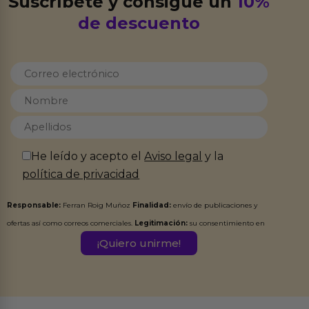
Suscríbete y consigue un
10%
de descuento
He leído y acepto el
Aviso legal
y la
política de privacidad
Responsable:
Ferran Roig Muñoz
Finalidad:
envío de publicaciones y
ofertas así como correos comerciales.
Legitimación:
su consentimiento en
este formulario.
Destinatarios:
Ferran Roig Muñoz. Podrás ejercer tus
Derechos de Acceso, Rectificación, Limitación, Oposición o Supresión de los
datos en el correo hola@erotiks.es. Para más información consulta nuestro
Aviso legal
Política de Privacidad
y nuestra
.