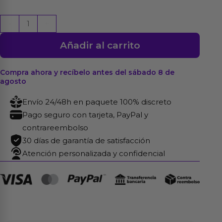
Dildo
-
+
de
Añadir al carrito
Cristal
que
Brilla
Compra ahora y recíbelo antes del sábado 8 de
agosto
en
la
Envío 24/48h en paquete 100% discreto
Oscuridad
Pago seguro con tarjeta, PayPal y
Dark
contrareembolso
Twilight
30 días de garantía de satisfacción
Slim
Atención personalizada y confidencial
Fantasy
cantidad