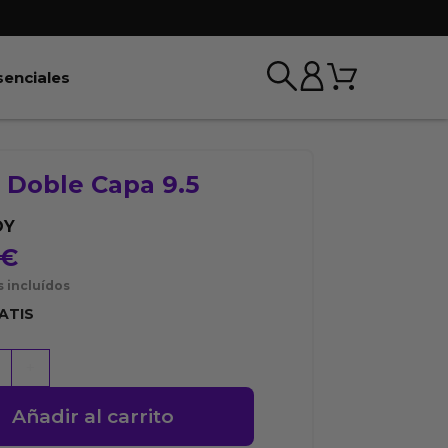
Carrito
r BDSM & Bondage
Abrir Esenciales
senciales
 Doble Capa 9.5
OY
€
 incluídos
ATIS
+
Añadir al carrito