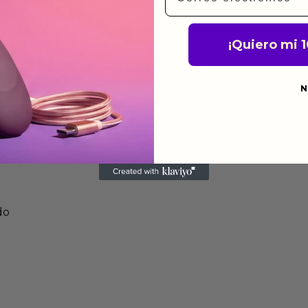
de garantía significa que
s de fabricación durante
¡Quiero mi 
ido.
a para devolver productos
N
gusten o no los quieras.
ca de devoluciones.
do