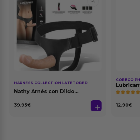
COBECO P
HARNESS COLLECTION LATETOBED
Lubrican
Natural 1
Nathy Arnés con Dildo
Desmontable
39.95
€
12.90
€