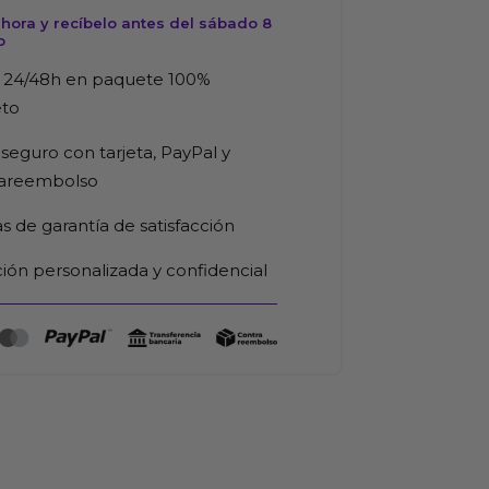
d
hora y recíbelo antes del sábado 8
o
 24/48h en paquete 100%
eto
seguro con tarjeta, PayPal y
rareembolso
as de garantía de satisfacción
ión personalizada y confidencial