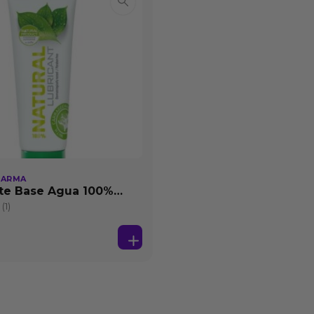
HARMA
te Base Agua 100%
25 ml
(1)