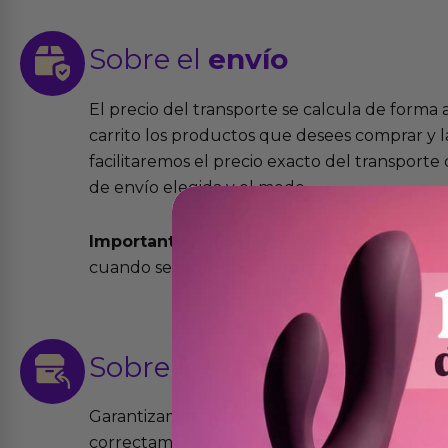
Sobre el
envío
El precio del transporte se calcula de forma
carrito los productos que desees comprar y la
facilitaremos el precio exacto del transport
de envío elegida y el modo.
Importante:
Todos los pedidos son expedidos
cuando se cursen antes de las 13:00 horas y e
Sobre las
devoluciones
Garantizamos que los productos que vende
correctamente y que si tienen algún defecto 