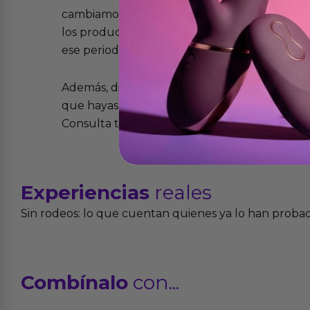
cambiamos sin costo alguno. La ley de 2 años 
los productos tienen garantía contra defecto
ese periodo pero no por mal uso o uso indeb
Además, dispones de 15 días desde la entreg
que hayas recibido y que simplemente no te 
Consulta todos los detalles en nuestra políti
Experiencias
reales
Sin rodeos: lo que cuentan quienes ya lo han proba
Combínalo
con...