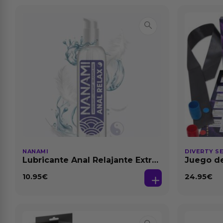
NANAMI
DIVERTY S
Lubricante Anal Relajante Extra
Juego de
Dilatación Base Agua 150 ml
10.95
€
24.95
€