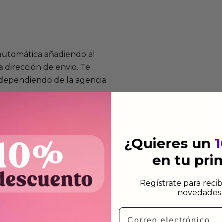
 automática añadiendo al
 dirección de envio. Te
e dependiendo de la agencia
 el mismo dia siempre y
n días laborables.
¿Quieres un
en tu pr
Regístrate para recib
novedades 
mos funcionan
Email
de fabricación te lo