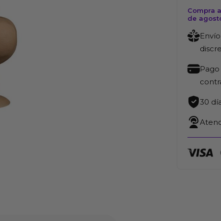
cantida
Compra a
de agost
Envío
discr
Pago 
cont
30 dí
Atenc