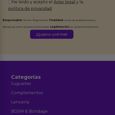
He leído y acepto el
Aviso legal
y la
política de privacidad
Responsable:
Ferran Roig Muñoz
Finalidad:
envío de publicaciones y
ofertas así como correos comerciales.
Legitimación:
su consentimiento en
este formulario.
Destinatarios:
Ferran Roig Muñoz. Podrás ejercer tus
Derechos de Acceso, Rectificación, Limitación, Oposición o Supresión de los
datos en el correo hola@erotiks.es. Para más información consulta nuestro
Aviso legal
Política de Privacidad
y nuestra
.
Categorías
Juguetes
Complementos
Lencería
BDSM & Bondage