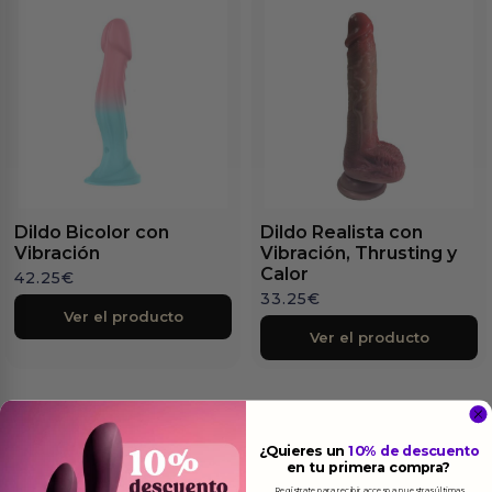
Dildo Bicolor con
Dildo Realista con
Vibración
Vibración, Thrusting y
Calor
42.25
€
33.25
€
Ver el producto
Ver el producto
¿Quieres un
10% de descuento
en tu primera compra?
Regístrate para recibir acceso a nuestras últimas