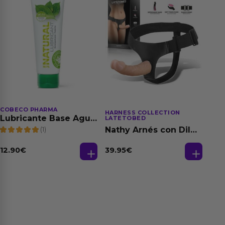
COBECO PHARMA
HARNESS COLLECTION
Lubricante Base Agua
LATETOBED
100% Natural 125 ml
(1)
Nathy Arnés con Dildo
Desmontable
39.95
€
12.90
€