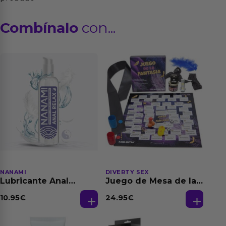
Combínalo
con...
NANAMI
DIVERTY SEX
Lubricante Anal
Juego de Mesa de las
Relajante Extra
Fantasias
Dilatación Base Agua
10.95
€
24.95
€
150 ml