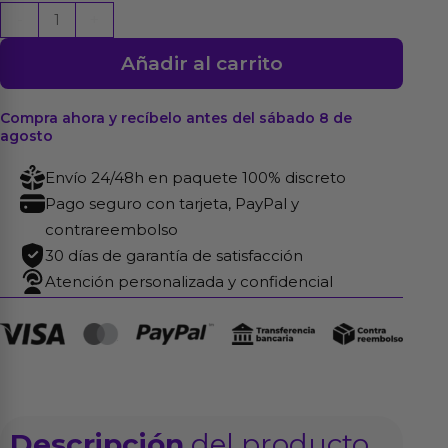
Dildo
-
+
Dual
Añadir al carrito
Density
Fashion
Dude
Compra ahora y recíbelo antes del sábado 8 de
agosto
21
x
Envío 24/48h en paquete 100% discreto
4.1
Pago seguro con tarjeta, PayPal y
cm
contrareembolso
Marron
30 días de garantía de satisfacción
cantidad
Atención personalizada y confidencial
Descripción
del producto