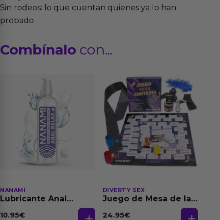
Sin rodeos: lo que cuentan quienes ya lo han
probado
Combínalo
con...
NANAMI
DIVERTY SEX
Lubricante Anal
Juego de Mesa de las
Relajante Extra
Fantasias
Dilatación Base Agua
10.95
€
24.95
€