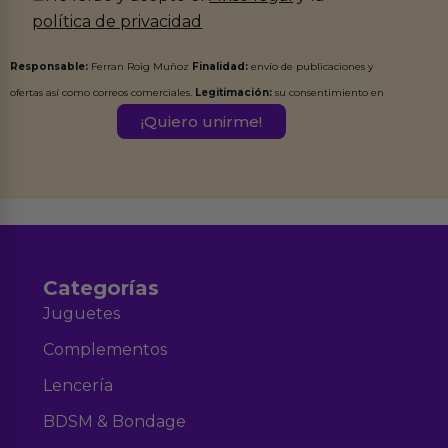
política de privacidad
Responsable:
Ferran Roig Muñoz
Finalidad:
envío de publicaciones y
ofertas así como correos comerciales.
Legitimación:
su consentimiento en
este formulario.
Destinatarios:
Ferran Roig Muñoz. Podrás ejercer tus
Derechos de Acceso, Rectificación, Limitación, Oposición o Supresión de los
datos en el correo hola@erotiks.es. Para más información consulta nuestro
Aviso legal
Política de Privacidad
y nuestra
.
Categorías
Juguetes
Complementos
Lencería
BDSM & Bondage