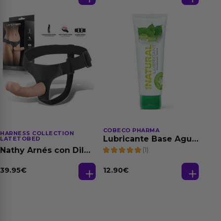
150 ml
COBECO PHARMA
HARNESS COLLECTION
Lubricante Base Agua
LATETOBED
100% Natural 125 ml
(1)
Nathy Arnés con Dildo
Desmontable
39.95
€
12.90
€