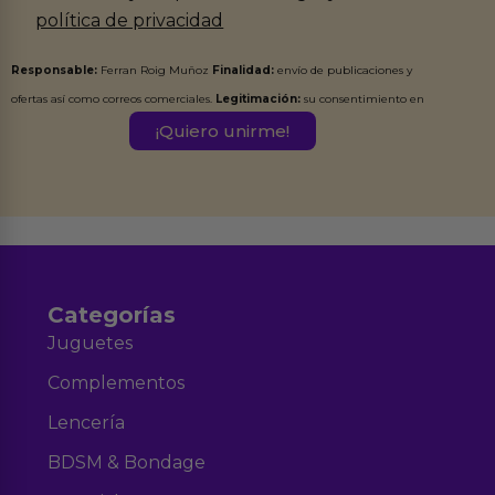
política de privacidad
Responsable:
Ferran Roig Muñoz
Finalidad:
envío de publicaciones y
ofertas así como correos comerciales.
Legitimación:
su consentimiento en
este formulario.
Destinatarios:
Ferran Roig Muñoz. Podrás ejercer tus
Derechos de Acceso, Rectificación, Limitación, Oposición o Supresión de los
datos en el correo hola@erotiks.es. Para más información consulta nuestro
Aviso legal
Política de Privacidad
y nuestra
.
Categorías
Juguetes
Complementos
Lencería
BDSM & Bondage