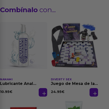
Combínalo
con...
NANAMI
DIVERTY SEX
Lubricante Anal
Juego de Mesa de las
Relajante Extra
Fantasias
Dilatación Base Agua
10.95
€
24.95
€
150 ml