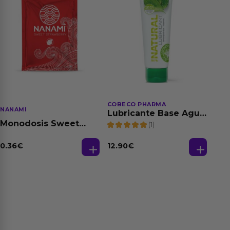
COBECO PHARMA
NANAMI
Lubricante Base Agua
100% Natural 125 ml
Monodosis Sweet
(1)
Strawberry - Fresa
Base Agua 4 ml
0.36
€
12.90
€