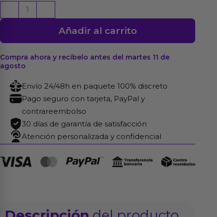
Dildo
-
+
Dual
Añadir al carrito
Density
Mod.
4
Compra ahora y recíbelo antes del martes 11 de
agosto
-
8.5
Envío 24/48h en paquete 100% discreto
Negro
Pago seguro con tarjeta, PayPal y
cantidad
contrareembolso
30 días de garantía de satisfacción
Atención personalizada y confidencial
Descripción
del producto