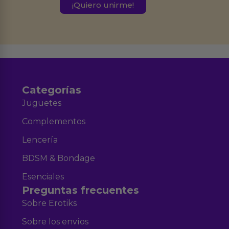
este formulario.
Destinatarios:
Ferran Roig Muñoz. Podrás ejercer tus
Derechos de Acceso, Rectificación, Limitación, Oposición o Supresión de los
datos en el correo hola@erotiks.es. Para más información consulta nuestro
Aviso legal
Política de Privacidad
y nuestra
.
Categorías
Juguetes
Complementos
Lencería
BDSM & Bondage
Esenciales
Preguntas frecuentes
Sobre Erotiks
Sobre los envíos