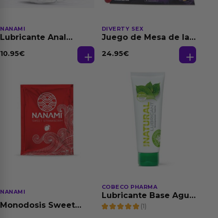
NANAMI
DIVERTY SEX
Lubricante Anal
Juego de Mesa de las
Relajante Extra
Fantasias
Dilatación Base Agua
10.95
€
24.95
€
150 ml
COBECO PHARMA
NANAMI
Lubricante Base Agua
100% Natural 125 ml
Monodosis Sweet
(1)
Strawberry - Fresa