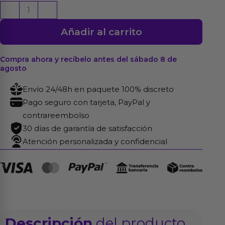
Dildo
-
+
Hitsens
Añadir al carrito
Doble
Densidad
S03
Compra ahora y recíbelo antes del sábado 8 de
agosto
Purpura
cantidad
Envío 24/48h en paquete 100% discreto
Pago seguro con tarjeta, PayPal y
contrareembolso
30 días de garantía de satisfacción
Atención personalizada y confidencial
Descripción
del producto