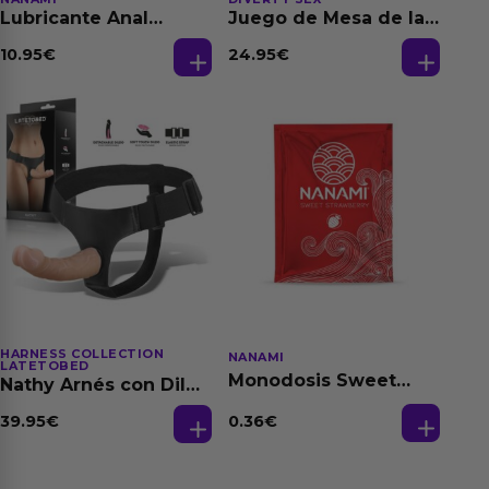
Lubricante Anal
Juego de Mesa de las
Relajante Extra
Fantasias
Dilatación Base Agua
10.95
€
24.95
€
150 ml
HARNESS COLLECTION
NANAMI
LATETOBED
Monodosis Sweet
Nathy Arnés con Dildo
Strawberry - Fresa
Desmontable
Base Agua 4 ml
0.36
€
39.95
€