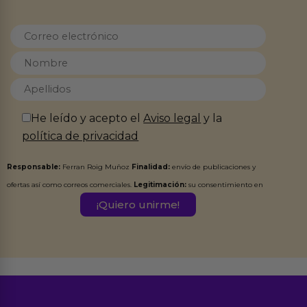
He leído y acepto el
Aviso legal
y la
política de privacidad
Responsable:
Ferran Roig Muñoz
Finalidad:
envío de publicaciones y
ofertas así como correos comerciales.
Legitimación:
su consentimiento en
este formulario.
Destinatarios:
Ferran Roig Muñoz. Podrás ejercer tus
Derechos de Acceso, Rectificación, Limitación, Oposición o Supresión de los
datos en el correo hola@erotiks.es. Para más información consulta nuestro
Aviso legal
Política de Privacidad
y nuestra
.