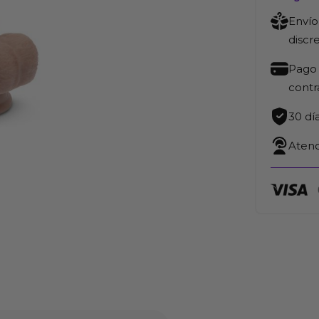
Envío
discr
Pago 
cont
30 dí
Atenc