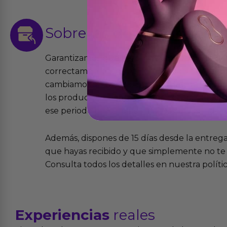
Sobre las
devoluciones
Garantizamos que los productos que vende
correctamente y que si tienen algún defecto 
cambiamos sin costo alguno. La ley de 2 años 
los productos tienen garantía contra defecto
ese periodo pero no por mal uso o uso indeb
Además, dispones de 15 días desde la entreg
que hayas recibido y que simplemente no te 
Consulta todos los detalles en nuestra políti
Experiencias
reales