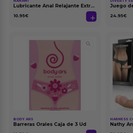
NANAMI
DIVERTY S
Lubricante Anal Relajante Extra
Juego de
Dilatación Base Agua 150 ml
10.95
€
24.95
€
BODY ARS
HARNESS C
Barreras Orales Caja de 3 Ud
Nathy Ar
Desmont