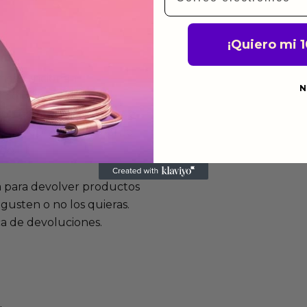
¡Quiero mi 
mos funcionan
N
de fabricación te lo
de garantía significa que
s de fabricación durante
ido.
a para devolver productos
gusten o no los quieras.
ca de devoluciones.