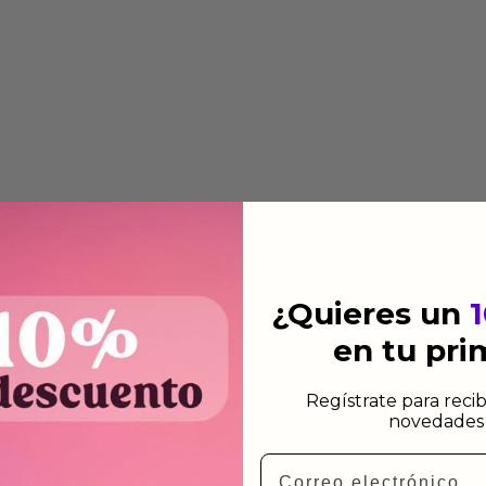
 automática añadiendo al
 dirección de envio. Te
¿Quieres un
e dependiendo de la agencia
en tu pr
Regístrate para recib
 el mismo dia siempre y
novedades 
n días laborables.
Email