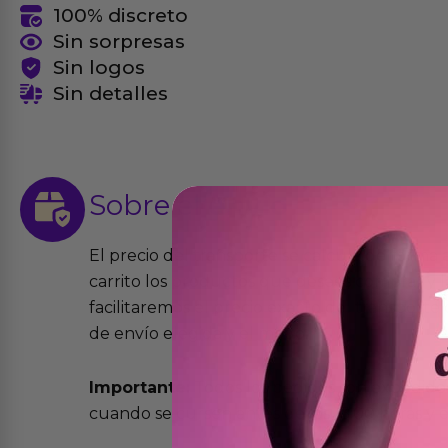
100% discreto
Sin sorpresas
Sin logos
Sin detalles
Sobre el
envío
El precio del transporte se calcula de forma
carrito los productos que desees comprar y la
facilitaremos el precio exacto del transport
de envío elegida y el modo.
Importante:
Todos los pedidos son expedidos
cuando se cursen antes de las 13:00 horas y e