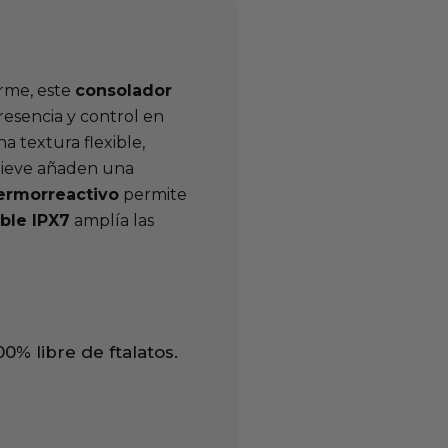
irme, este
consolador
esencia y control en
a textura flexible,
relieve añaden una
ermorreactivo
permite
ble IPX7
amplía las
00% libre de ftalatos.