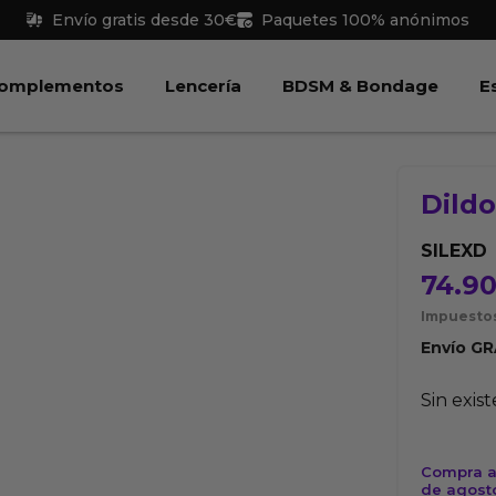
Envío gratis desde 30€
Paquetes 100% anónimos
 Juguetes
Abrir Complementos
Abrir Lencería
Abri
omplementos
Lencería
BDSM & Bondage
E
Dildo
SILEXD
74.9
Impuestos
Envío
GR
Sin exis
Compra ah
de agost