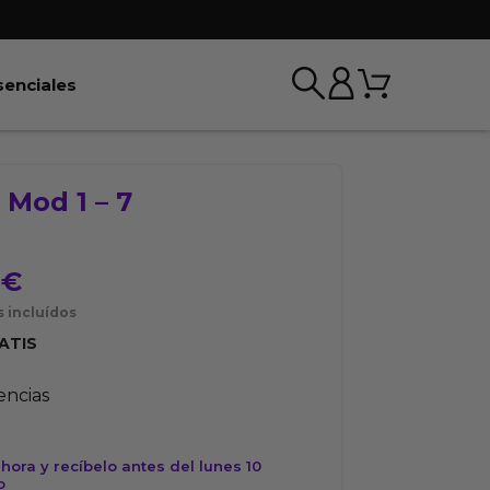
Carrito
r BDSM & Bondage
Abrir Esenciales
senciales
 Mod 1 – 7
0
€
 incluídos
ATIS
tencias
ora y recíbelo antes del lunes 10
o