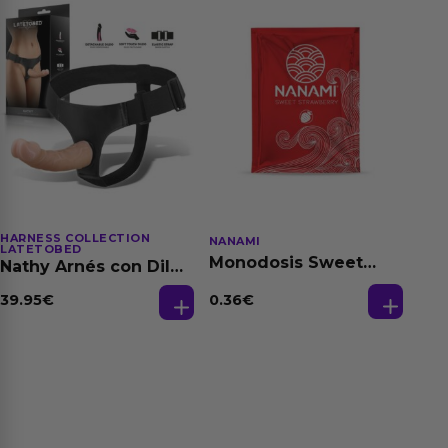
HARNESS COLLECTION
NANAMI
LATETOBED
Monodosis Sweet
Nathy Arnés con Dildo
Strawberry - Fresa
Desmontable
Base Agua 4 ml
0.36
€
39.95
€