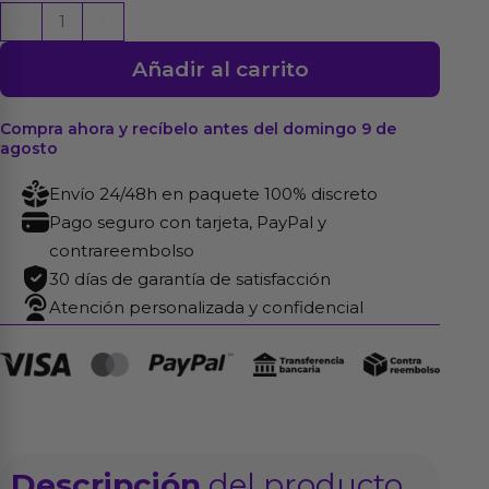
Dildo
-
+
para
Añadir al carrito
Arnés
Rumpy
Pumpy
Compra ahora y recíbelo antes del domingo 9 de
agosto
Rosa
cantidad
Envío 24/48h en paquete 100% discreto
Pago seguro con tarjeta, PayPal y
contrareembolso
30 días de garantía de satisfacción
Atención personalizada y confidencial
Descripción
del producto