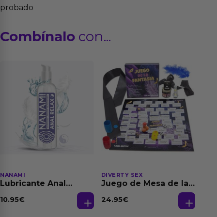
probado
Combínalo
con...
NANAMI
DIVERTY SEX
Lubricante Anal
Juego de Mesa de las
Relajante Extra
Fantasias
Dilatación Base Agua
10.95
€
24.95
€
150 ml