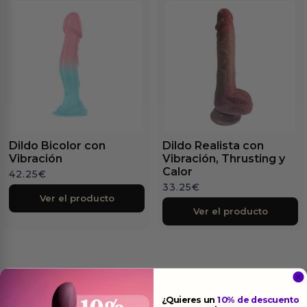
Dildo Bicolor con
Dildo Realista con
Vibración
Vibración, Thrusting y
Calor
42.25
€
33.25
€
Ver el producto
Ver el producto
¿Quieres un
10% de descuento