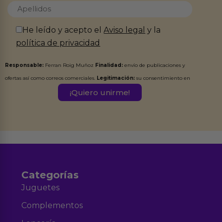
He leído y acepto el
Aviso legal
y la
política de privacidad
Responsable:
Ferran Roig Muñoz
Finalidad:
envío de publicaciones y
ofertas así como correos comerciales.
Legitimación:
su consentimiento en
este formulario.
Destinatarios:
Ferran Roig Muñoz. Podrás ejercer tus
Derechos de Acceso, Rectificación, Limitación, Oposición o Supresión de los
datos en el correo hola@erotiks.es. Para más información consulta nuestro
Aviso legal
Política de Privacidad
y nuestra
.
Categorías
Juguetes
Complementos