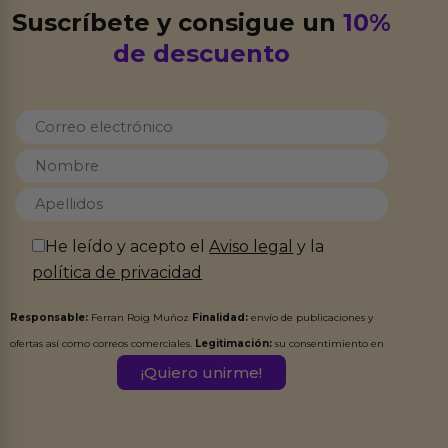
Suscríbete y consigue un
10%
de descuento
He leído y acepto el
Aviso legal
y la
política de privacidad
Responsable:
Ferran Roig Muñoz
Finalidad:
envío de publicaciones y
ofertas así como correos comerciales.
Legitimación:
su consentimiento en
este formulario.
Destinatarios:
Ferran Roig Muñoz. Podrás ejercer tus
Derechos de Acceso, Rectificación, Limitación, Oposición o Supresión de los
datos en el correo hola@erotiks.es. Para más información consulta nuestro
Aviso legal
Política de Privacidad