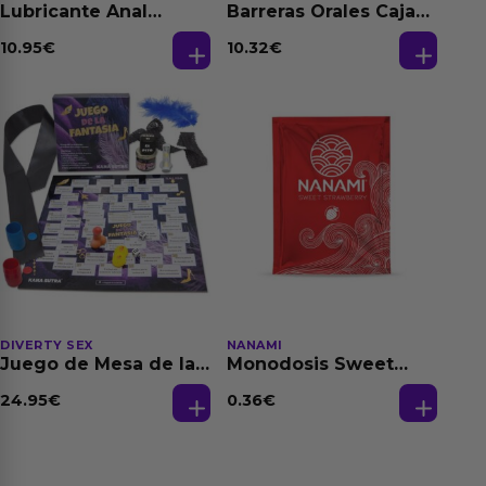
Lubricante Anal
Barreras Orales Caja
Relajante Extra
de 3 Ud
Dilatación Base Agua
10.95
€
10.32
€
150 ml
DIVERTY SEX
NANAMI
Juego de Mesa de las
Monodosis Sweet
Fantasias
Strawberry - Fresa
Base Agua 4 ml
24.95
€
0.36
€