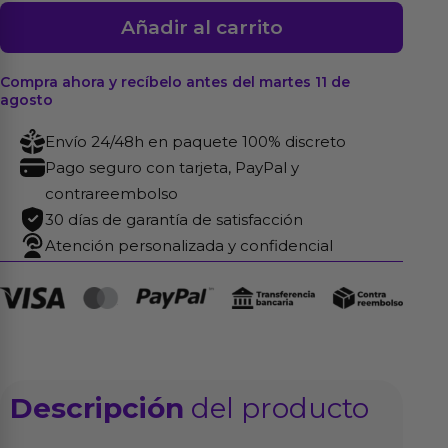
Dildo
Añadir al carrito
Real
Extreme
Compra ahora y recíbelo antes del martes 11 de
con
agosto
Vibración
Envío 24/48h en paquete 100% discreto
9.5
Pago seguro con tarjeta, PayPal y
Natural
contrareembolso
cantidad
30 días de garantía de satisfacción
Atención personalizada y confidencial
Descripción
del producto