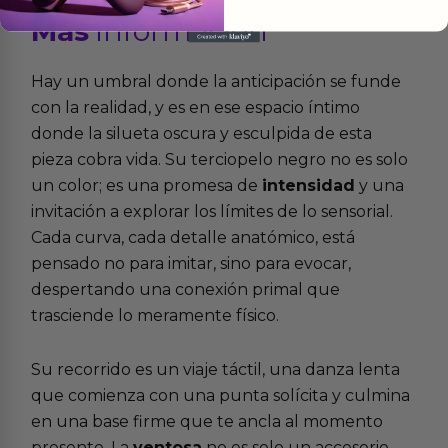
Más
informacion
Hay un umbral donde la anticipación se funde
con la realidad, y es en ese espacio íntimo
donde la silueta oscura y esculpida de esta
pieza cobra vida. Su terciopelo negro no es solo
un color; es una promesa de
intensidad
y una
invitación a explorar los límites de lo sensorial.
Cada curva, cada detalle anatómico, está
pensado no para imitar, sino para evocar,
despertando una conexión primal que
trasciende lo meramente físico.
Su recorrido es un viaje táctil, una danza lenta
que comienza con una punta solícita y culmina
en una base firme que te ancla al momento
presente. La
ventosa
no es solo un accesorio