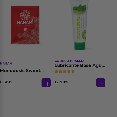
COBECO PHARMA
NANAMI
Lubricante Base Agua
100% Natural 125 ml
Monodosis Sweet
(1)
Strawberry - Fresa
Base Agua 4 ml
0.36
€
12.90
€