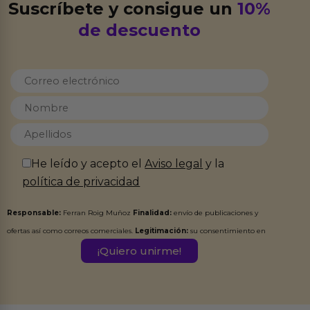
Suscríbete y consigue un
10%
de descuento
He leído y acepto el
Aviso legal
y la
política de privacidad
Responsable:
Ferran Roig Muñoz
Finalidad:
envío de publicaciones y
ofertas así como correos comerciales.
Legitimación:
su consentimiento en
este formulario.
Destinatarios:
Ferran Roig Muñoz. Podrás ejercer tus
Derechos de Acceso, Rectificación, Limitación, Oposición o Supresión de los
datos en el correo hola@erotiks.es. Para más información consulta nuestro
Aviso legal
Política de Privacidad
y nuestra
.