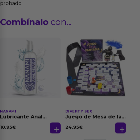
probado
Combínalo
con...
NANAMI
DIVERTY SEX
Lubricante Anal
Juego de Mesa de las
Relajante Extra
Fantasias
Dilatación Base Agua
10.95
€
24.95
€
150 ml