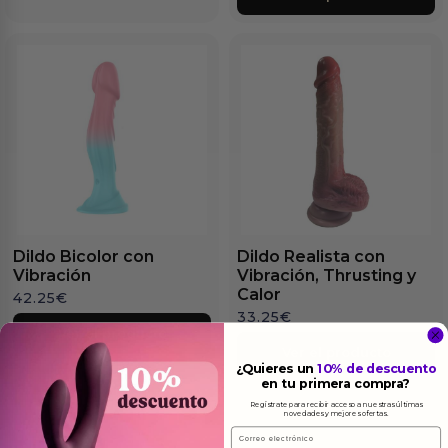
Dildo Bicolor con
Dildo Realista con
Vibración
Vibración, Thrusting y
Calor
42.25
€
33.25
€
Ver el producto
Ver el producto
¿Quieres un
10% de descuento
en tu primera compra?
Regístrate para recibir acceso a nuestras últimas
novedades y mejores ofertas.
Email