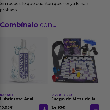
Sin rodeos: lo que cuentan quienes ya lo han
probado
Combínalo
con...
NANAMI
DIVERTY SEX
Lubricante Anal
Juego de Mesa de las
Relajante Extra
Fantasias
Dilatación Base Agua
10.95
€
24.95
€