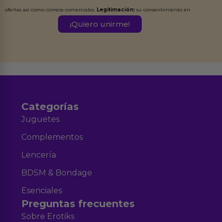
ofertas así como correos comerciales.
Legitimación:
su consentimiento en
este formulario.
Destinatarios:
Ferran Roig Muñoz. Podrás ejercer tus
Derechos de Acceso, Rectificación, Limitación, Oposición o Supresión de los
datos en el correo hola@erotiks.es. Para más información consulta nuestro
Aviso legal
Política de Privacidad
y nuestra
.
Categorías
Juguetes
Complementos
Lencería
BDSM & Bondage
Esenciales
Preguntas frecuentes
Sobre Erotiks