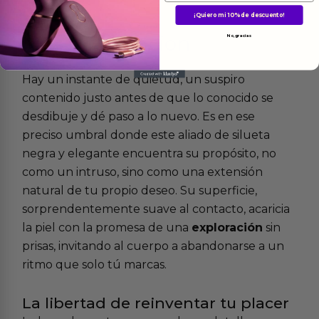
¡Quiero mi 10% de descuento!
Más
informacion
No, gracias
Hay un instante de quietud, un suspiro
contenido justo antes de que lo conocido se
desdibuje y dé paso a lo nuevo. Es en ese
preciso umbral donde este aliado de silueta
negra y elegante encuentra su propósito, no
como un intruso, sino como una extensión
natural de tu propio deseo. Su superficie,
sorprendentemente suave al contacto, acaricia
la piel con la promesa de una
exploración
sin
prisas, invitando al cuerpo a abandonarse a un
ritmo que solo tú marcas.
La libertad de reinventar tu placer