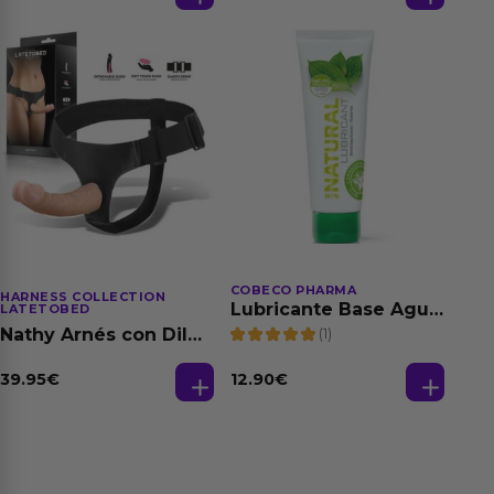
150 ml
COBECO PHARMA
HARNESS COLLECTION
Lubricante Base Agua
LATETOBED
100% Natural 125 ml
(1)
Nathy Arnés con Dildo
Desmontable
39.95
€
12.90
€