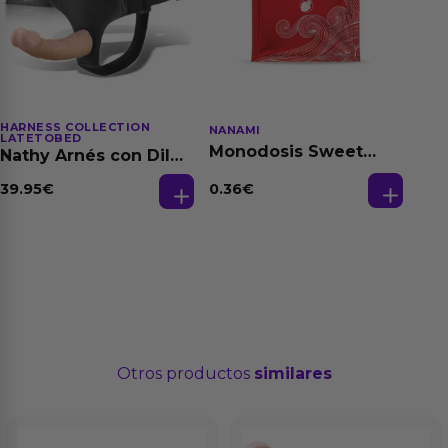
HARNESS COLLECTION
NANAMI
LATETOBED
Monodosis Sweet
Nathy Arnés con Dildo
Strawberry - Fresa
Desmontable
Base Agua 4 ml
0.36
€
39.95
€
Otros productos
similares