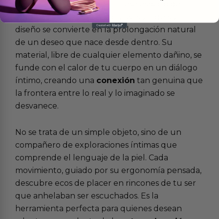
donde todo es promesa. En ese espacio de
anticipación silenciosa, la curva sutil de su
diseño se convierte en la prolongación natural
de un deseo que nace desde dentro. Su
material, libre de cualquier elemento dañino, se
funde con el calor de tu cuerpo en un diálogo
íntimo, creando una
conexión
tan genuina que
la frontera entre lo real y lo imaginado se
desvanece.
No se trata de un simple objeto, sino de un
compañero de exploraciones íntimas que
comprende el lenguaje de la piel. Cada
movimiento, guiado por su ergonomía pensada,
descubre ecos de placer en rincones de tu ser
que anhelaban ser escuchados. Es la
herramienta perfecta para quienes desean