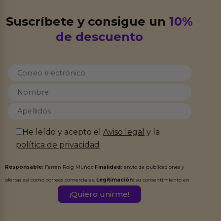
Suscríbete y consigue un
10%
de descuento
He leído y acepto el
Aviso legal
y la
política de privacidad
Responsable:
Ferran Roig Muñoz
Finalidad:
envío de publicaciones y
ofertas así como correos comerciales.
Legitimación:
su consentimiento en
este formulario.
Destinatarios:
Ferran Roig Muñoz. Podrás ejercer tus
Derechos de Acceso, Rectificación, Limitación, Oposición o Supresión de los
datos en el correo hola@erotiks.es. Para más información consulta nuestro