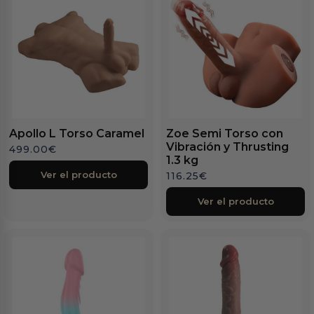
Apollo L Torso Caramel
Zoe Semi Torso con
Vibración y Thrusting
499.00
€
1.3 kg
Ver el producto
116.25
€
Ver el producto