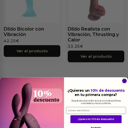
Dildo Bicolor con
Dildo Realista con
Vibración
Vibración, Thrusting y
Calor
42.25
€
33.25
€
Ver el producto
Ver el producto
¿Quieres un
10% de descuento
en tu primera compra?
Más
informacion
Regístrate para recibir acceso a nuestras últimas
novedades y mejores ofertas.
Email
Hay un instante suspendido en el tiempo, justo
¡Quiero mi 10% de descuento!
antes de que la piel despierte por completo,
No, gracias