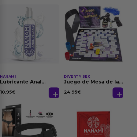
NANAMI
DIVERTY SEX
Lubricante Anal
Juego de Mesa de las
Relajante Extra
Fantasias
Dilatación Base Agua
10.95
€
24.95
€
150 ml