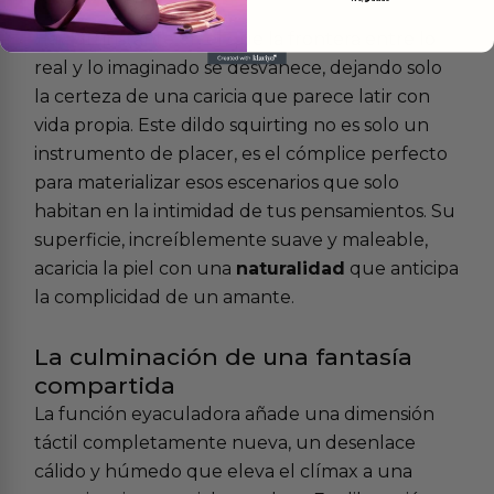
Hay un instante en el que la frontera entre lo
real y lo imaginado se desvanece, dejando solo
la certeza de una caricia que parece latir con
vida propia. Este dildo squirting no es solo un
instrumento de placer, es el cómplice perfecto
para materializar esos escenarios que solo
habitan en la intimidad de tus pensamientos. Su
superficie, increíblemente suave y maleable,
acaricia la piel con una
naturalidad
que anticipa
la complicidad de un amante.
La culminación de una fantasía
compartida
La función eyaculadora añade una dimensión
táctil completamente nueva, un desenlace
cálido y húmedo que eleva el clímax a una