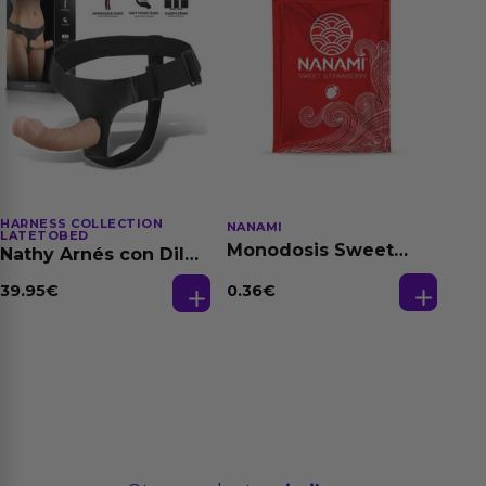
HARNESS COLLECTION
NANAMI
LATETOBED
Monodosis Sweet
Nathy Arnés con Dildo
Strawberry - Fresa
Desmontable
Base Agua 4 ml
0.36
€
39.95
€