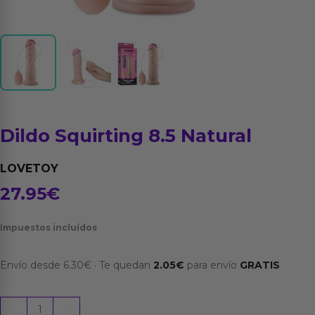
Dildo Squirting 8.5 Natural
LOVETOY
27.95
€
Impuestos incluídos
Envío desde
6.30
€
·
Te quedan
2.05
€
para envío
GRATIS
Dildo
-
+