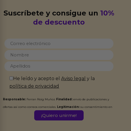
Suscríbete y consigue un
10%
de descuento
He leído y acepto el
Aviso legal
y la
política de privacidad
Responsable:
Ferran Roig Muñoz
Finalidad:
envío de publicaciones y
ofertas así como correos comerciales.
Legitimación:
su consentimiento en
este formulario.
Destinatarios:
Ferran Roig Muñoz. Podrás ejercer tus
Derechos de Acceso, Rectificación, Limitación, Oposición o Supresión de los
datos en el correo hola@erotiks.es. Para más información consulta nuestro