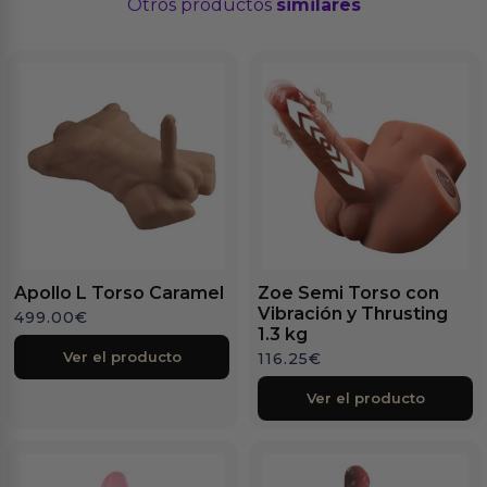
Otros productos
similares
Apollo L Torso Caramel
Zoe Semi Torso con
Vibración y Thrusting
499.00
€
1.3 kg
Ver el producto
116.25
€
Ver el producto