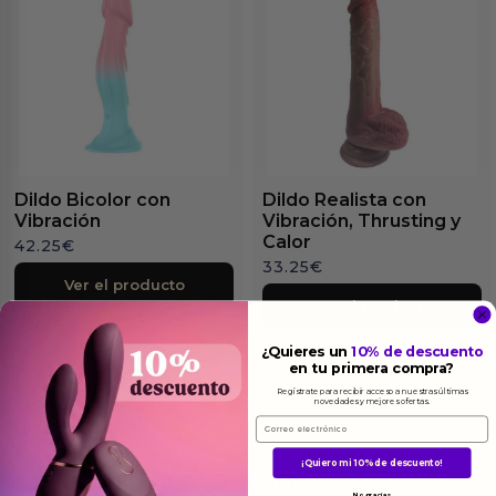
Dildo Bicolor con
Dildo Realista con
Vibración
Vibración, Thrusting y
Calor
42.25
€
33.25
€
Ver el producto
Ver el producto
¿Quieres un
10% de descuento
en tu primera compra?
Regístrate para recibir acceso a nuestras últimas
novedades y mejores ofertas.
Email
¡Quiero mi 10% de descuento!
Más
informacion
No, gracias