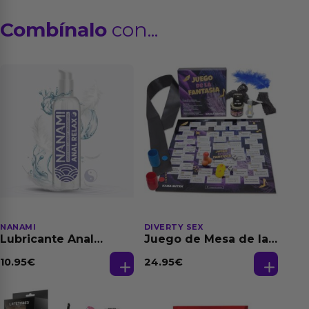
Combínalo
con...
NANAMI
DIVERTY SEX
Lubricante Anal
Juego de Mesa de las
Relajante Extra
Fantasias
Dilatación Base Agua
10.95
€
24.95
€
150 ml