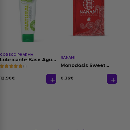
COBECO PHARMA
NANAMI
Lubricante Base Agua
100% Natural 125 ml
Monodosis Sweet
(1)
Strawberry - Fresa
Base Agua 4 ml
12.90
€
0.36
€