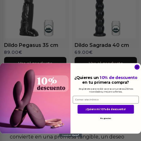
Dildo Pegasus 35 cm
Dildo Sagrada 40 cm
89.00
€
69.00
€
Ver el producto
Ver el producto
¿Quieres un
10% de descuento
en tu primera compra?
Regístrate para recibir acceso a nuestras últimas
novedades y mejores ofertas.
Email
Más
informacion
¡Quiero mi 10% de descuento!
No, gracias
Existe un momento en el que el anhelo se
convierte en una promesa tangible, un deseo