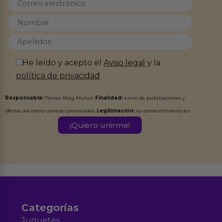
He leído y acepto el
Aviso legal
y la
política de privacidad
Responsable:
Ferran Roig Muñoz
Finalidad:
envío de publicaciones y
ofertas así como correos comerciales.
Legitimación:
su consentimiento en
este formulario.
Destinatarios:
Ferran Roig Muñoz. Podrás ejercer tus
Derechos de Acceso, Rectificación, Limitación, Oposición o Supresión de los
datos en el correo hola@erotiks.es. Para más información consulta nuestro
Aviso legal
Política de Privacidad
y nuestra
.
Categorías
Juguetes