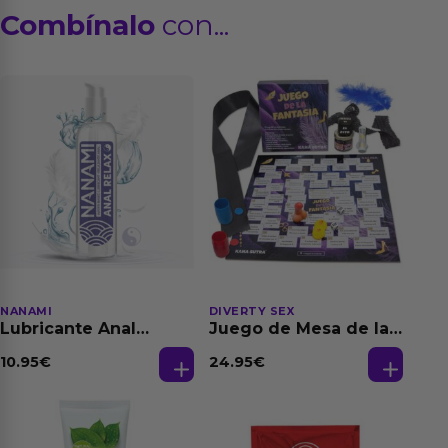
Combínalo
con...
NANAMI
DIVERTY SEX
Lubricante Anal
Juego de Mesa de las
Relajante Extra
Fantasias
Dilatación Base Agua
10.95
€
24.95
€
150 ml