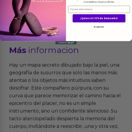
novedades y mejores ofertas.
Ver el producto
Email
¡Quiero mi 10% de descuento!
No, gracias
Más
informacion
Hay un mapa secreto dibujado bajo la piel, una
geografía de susurros que solo las manos más
atentas o los objetos más intuitivos saben
descifrar. Este compañero púrpura, con su
curva que parece memorizar el camino hacia el
epicentro del placer, no es un simple
instrumento, sino un confidente silencioso. Su
tacto aterciopelado despierta la memoria del
cuerpo, invitándote a reescribir, una y otra vez,