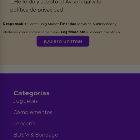
He leído y acepto el
Aviso legal
y la
política de privacidad
Responsable:
Ferran Roig Muñoz
Finalidad:
envío de publicaciones y
ofertas así como correos comerciales.
Legitimación:
su consentimiento en
este formulario.
Destinatarios:
Ferran Roig Muñoz. Podrás ejercer tus
Derechos de Acceso, Rectificación, Limitación, Oposición o Supresión de los
datos en el correo hola@erotiks.es. Para más información consulta nuestro
Aviso legal
Política de Privacidad
y nuestra
.
Categorías
Juguetes
Complementos
Lencería
BDSM & Bondage