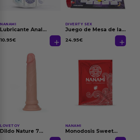
NANAMI
DIVERTY SEX
Lubricante Anal
Juego de Mesa de las
Relajante Extra
Fantasias
Dilatación Base Agua
10.95
€
24.95
€
150 ml
LOVETOY
NANAMI
Dildo Nature 7
Monodosis Sweet
Silicona Líquida
Strawberry - Fresa