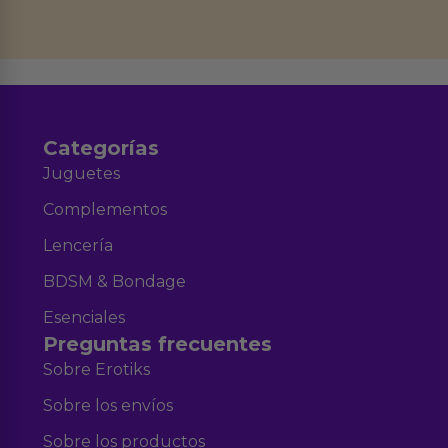
Derechos de Acceso, Rectificación, Limitación, Oposición o Supresión de los
datos en el correo hola@erotiks.es. Para más información consulta nuestro
Aviso legal
Política de Privacidad
y nuestra
.
Categorías
Juguetes
Complementos
Lencería
BDSM & Bondage
Esenciales
Preguntas frecuentes
Sobre Erotiks
Sobre los envíos
Sobre los productos