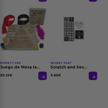
DIVERTY SEX
SECRET PLAY
Juego de Mesa la
Scratch and Sex
Pirámide del Amor
Hetero
(Es/En/Fr/Pt/De)
30.12
€
3.95
€