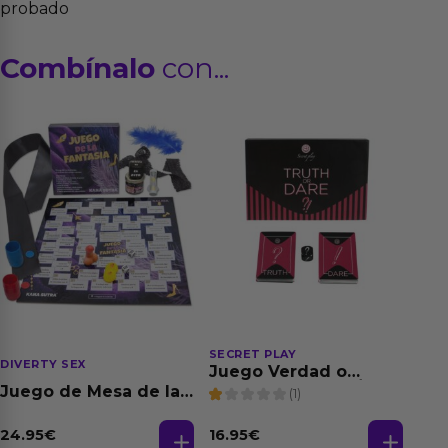
probado
Combínalo
con...
SECRET PLAY
DIVERTY SEX
Juego Verdad o
Atrevimiento (FR/PT)
Juego de Mesa de las
(1)
Fantasias
24.95
€
16.95
€