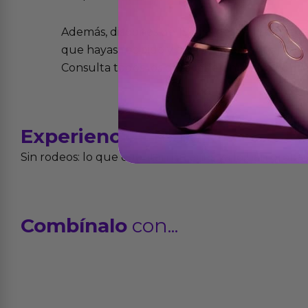
Además, dispones de 15 días desde la entreg
que hayas recibido y que simplemente no te 
Consulta todos los detalles en nuestra políti
Experiencias
reales
Sin rodeos: lo que cuentan quienes ya lo han proba
Combínalo
con...