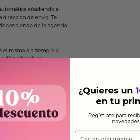
 automática añadiendo al
 dirección de envio. Te
e dependiendo de la agencia
 el mismo dia siempre y
n días laborables.
¿Quieres un
en tu pr
mos funcionan
de fabricación te lo
Regístrate para recib
novedades 
de garantía significa que
s de fabricación durante
Email
ido.