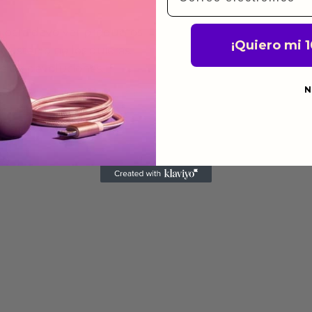
a para devolver productos
¡Quiero mi 
gusten o no los quieras.
ca de devoluciones.
N
do