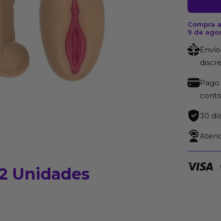
Estrés
12
Compra a
9 de ago
Unidade
Variado
Envío
cantida
discr
Pago 
cont
30 dí
Atenc
12 Unidades