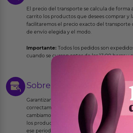
El precio del transporte se calcula de forma
carrito los productos que desees comprar y la
facilitaremos el precio exacto del transport
de envío elegida y el modo.
Importante:
Todos los pedidos son expedidos
cuando se cursen antes de las 13:00 horas y e
Sobre las
devoluciones
Garantizamos que los productos que vende
correctamente y que si tienen algún defecto 
cambiamos sin costo alguno. La ley de 2 años 
los productos tienen garantía contra defecto
ese periodo pero no por mal uso o uso indeb