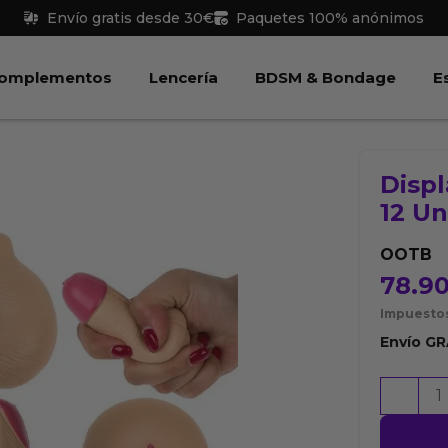
Envío gratis desde 30€
Paquetes 100% anónimos
 Juguetes
Abrir Complementos
Abrir Lencería
Abri
omplementos
Lencería
BDSM & Bondage
E
Displ
12 U
OOTB
78.9
Impuestos
Envío
GR
Display
-
Bolas
Anti