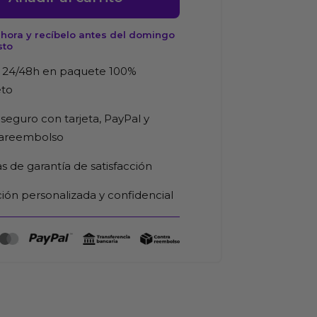
hora y recíbelo antes del domingo
sto
s
 24/48h en paquete 100%
d
eto
seguro con tarjeta, PayPal y
rareembolso
as de garantía de satisfacción
ión personalizada y confidencial