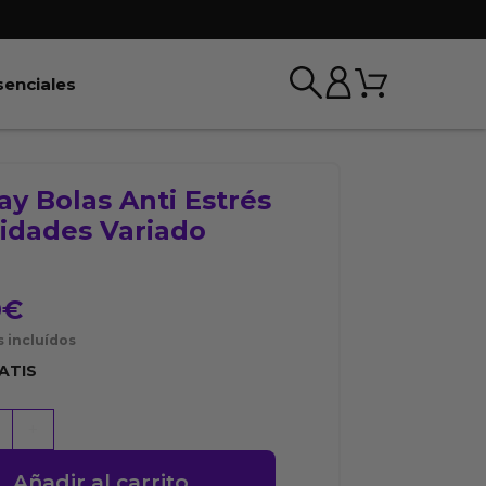
Carrito
r BDSM & Bondage
Abrir Esenciales
senciales
ay Bolas Anti Estrés
nidades Variado
0
€
 incluídos
ATIS
+
Añadir al carrito