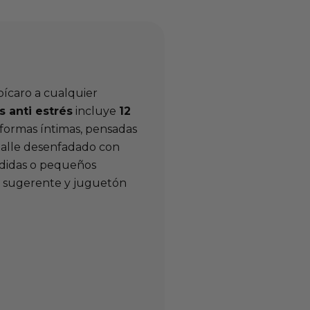
pícaro a cualquier
s anti estrés
incluye
12
 formas íntimas, pensadas
etalle desenfadado con
edidas o pequeños
o sugerente y juguetón