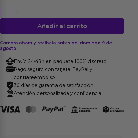
Dosificador
-
+
Serum
Añadir al carrito
Base
Agua
Gel
Compra ahora y recíbelo antes del domingo 9 de
agosto
Efecto
Calor
Envío 24/48h en paquete 100% discreto
100
Pago seguro con tarjeta, PayPal y
ml
contrareembolso
cantidad
30 días de garantía de satisfacción
Atención personalizada y confidencial