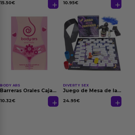
Feromonas 20 ml
Dilatación Base Agua
15.50
€
10.95
€
150 ml
BODY ARS
DIVERTY SEX
Barreras Orales Caja
Juego de Mesa de las
de 3 Ud
Fantasias
10.32
€
24.95
€