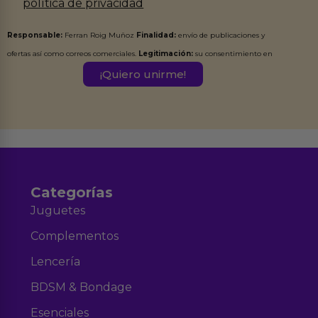
política de privacidad
Responsable:
Ferran Roig Muñoz
Finalidad:
envío de publicaciones y
ofertas así como correos comerciales.
Legitimación:
su consentimiento en
este formulario.
Destinatarios:
Ferran Roig Muñoz. Podrás ejercer tus
Derechos de Acceso, Rectificación, Limitación, Oposición o Supresión de los
datos en el correo hola@erotiks.es. Para más información consulta nuestro
Aviso legal
Política de Privacidad
y nuestra
.
Categorías
Juguetes
Complementos
Lencería
BDSM & Bondage
Esenciales