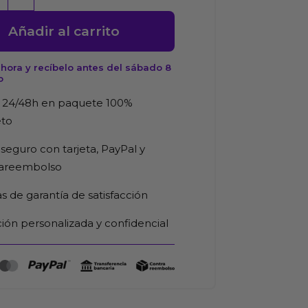
l
Añadir al carrito
e
hora y recíbelo antes del sábado 8
o
 24/48h en paquete 100%
eto
n
seguro con tarjeta, PayPal y
d
rareembolso
as de garantía de satisfacción
ión personalizada y confidencial