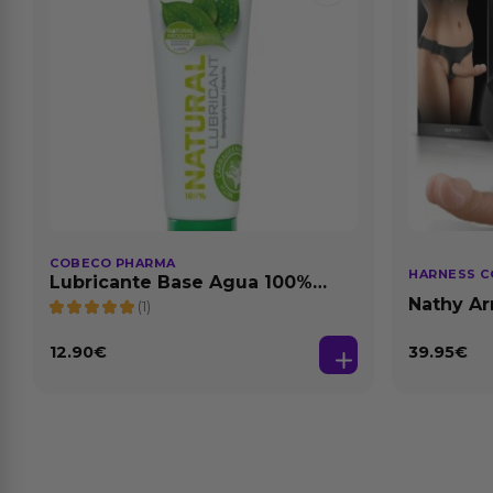
COBECO PHARMA
HARNESS C
Lubricante Base Agua 100%
Natural 125 ml
Nathy Ar
(1)
Desmont
12.90
€
39.95
€