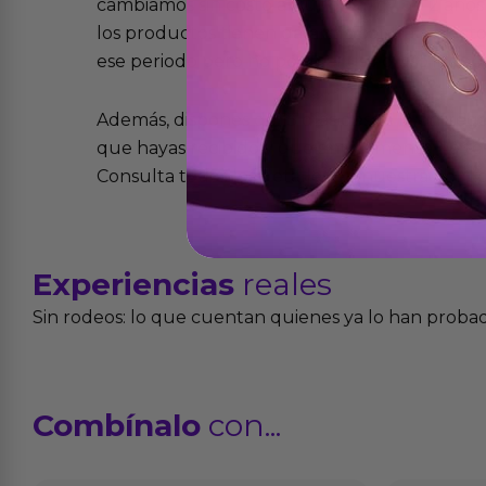
cambiamos sin costo alguno. La ley de 2 años 
los productos tienen garantía contra defecto
ese periodo pero no por mal uso o uso indeb
Además, dispones de 15 días desde la entreg
que hayas recibido y que simplemente no te 
Consulta todos los detalles en nuestra políti
Experiencias
reales
Sin rodeos: lo que cuentan quienes ya lo han proba
Combínalo
con...