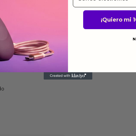
de garantía significa que
s de fabricación durante
ido.
¡Quiero mi 
a para devolver productos
N
gusten o no los quieras.
ca de devoluciones.
do