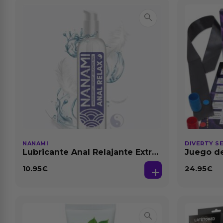
NANAMI
DIVERTY S
Lubricante Anal Relajante Extra
Juego de
Dilatación Base Agua 150 ml
10.95
€
24.95
€