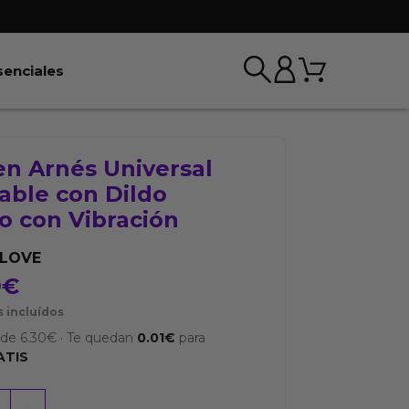
Carrito
r BDSM & Bondage
Abrir Esenciales
senciales
en Arnés Universal
able con Dildo
o con Vibración
YLOVE
9
€
 incluídos
sde
6.30
€
·
Te quedan
0.01
€
para
ATIS
+