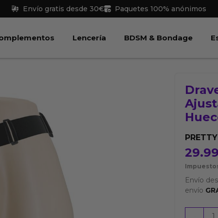
Envío gratis desde 30€
Paquetes 100% anónimos
 Juguetes
Abrir Complementos
Abrir Lencería
Abri
omplementos
Lencería
BDSM & Bondage
E
Drav
Ajust
Huec
PRETT
29.9
Impuestos
Envío de
envío
GR
Draven
-