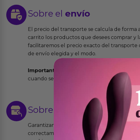
Sobre el
envío
El precio del transporte se calcula de forma
carrito los productos que desees comprar y la
facilitaremos el precio exacto del transport
de envío elegida y el modo.
Importante:
Todos los pedidos son expedidos
cuando se cursen antes de las 13:00 horas y e
Sobre las
devoluciones
Garantizamos que los productos que vende
correctamente y que si tienen algún defecto 