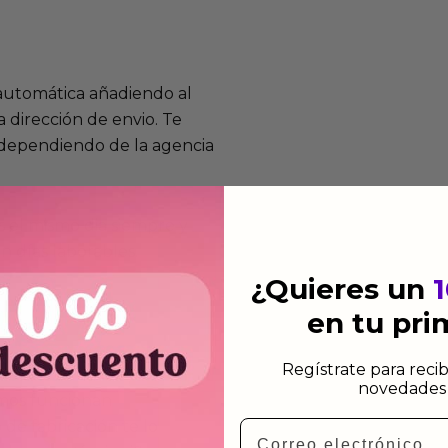
 automática añadiendo al
 dirección de envio. Te
e dependiendo de la agencia
 el mismo dia siempre y
n días laborables.
¿Quieres un
en tu pr
Regístrate para recib
novedades 
mos funcionan
Email
de fabricación te lo