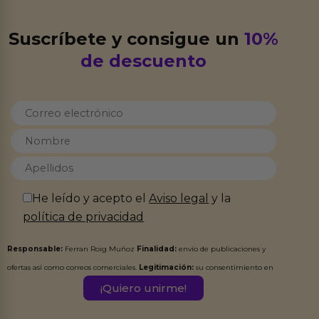
Suscríbete y consigue un
10%
de descuento
He leído y acepto el
Aviso legal
y la
política de privacidad
Responsable:
Ferran Roig Muñoz
Finalidad:
envío de publicaciones y
ofertas así como correos comerciales.
Legitimación:
su consentimiento en
este formulario.
Destinatarios:
Ferran Roig Muñoz. Podrás ejercer tus
Derechos de Acceso, Rectificación, Limitación, Oposición o Supresión de los