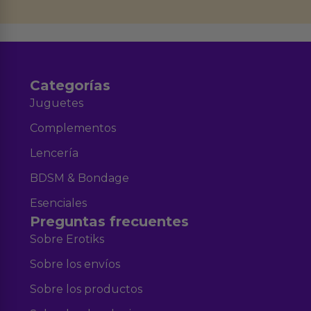
datos en el correo hola@erotiks.es. Para más información consulta nuestro
Aviso legal
Política de Privacidad
y nuestra
.
Categorías
Juguetes
Complementos
Lencería
BDSM & Bondage
Esenciales
Preguntas frecuentes
Sobre Erotiks
Sobre los envíos
Sobre los productos