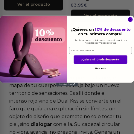
Ver el producto
83.95
€
Ver el producto
¿Quieres un
10% de descuento
en tu primera compra?
Regístrate para recibir acceso a nuestras últimas
novedades y mejores ofertas.
Email
Más
informacion
¡Quiero mi 10% de descuento!
No, gracias
Hay un lugar donde el tiempo se detiene y el
mapa de tu cuerpo se redibuja bajo un nuevo
territorio de sensaciones. Es allí donde el
intenso rojo vino de Dual Kiss se convierte en el
faro que guía una exploración sin límites, un
objeto de diseño que promete no solo tocar tu
piel, sino
dialogar
con ella. Su cabezal circular
no vibra, acaricia; no presiona, invita. Genera un