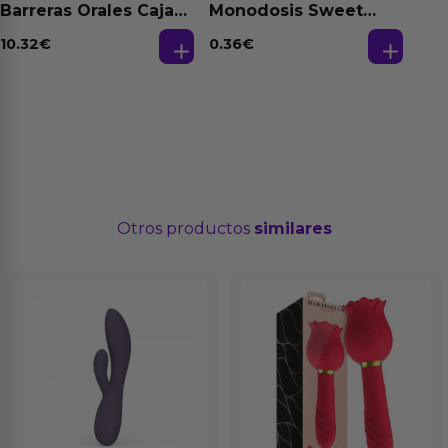
Barreras Orales Caja
Monodosis Sweet
de 3 Ud
Strawberry - Fresa
Base Agua 4 ml
10.32
€
0.36
€
Otros productos
similares