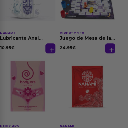
NANAMI
DIVERTY SEX
Lubricante Anal
Juego de Mesa de las
Relajante Extra
Fantasias
Dilatación Base Agua
10.95
€
24.95
€
150 ml
BODY ARS
NANAMI