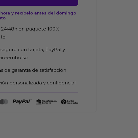
hora y recíbelo antes del domingo
sto
d
 24/48h en paquete 100%
eto
seguro con tarjeta, PayPal y
rareembolso
as de garantía de satisfacción
ión personalizada y confidencial