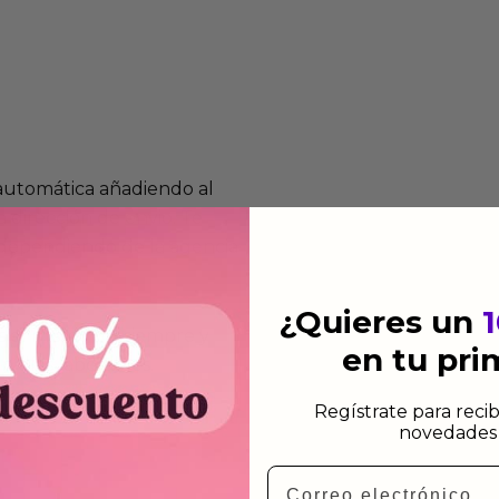
 automática añadiendo al
 dirección de envio. Te
e dependiendo de la agencia
¿Quieres un
 el mismo dia siempre y
en tu pr
n días laborables.
Regístrate para recib
novedades 
Email