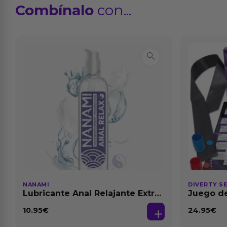
Combínalo
con...
NANAMI
DIVERTY S
Lubricante Anal Relajante Extra
Juego de
Dilatación Base Agua 150 ml
10.95
€
24.95
€