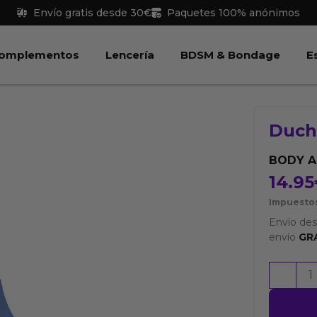
Envío gratis desde 30€
Paquetes 100% anónimos
 Juguetes
Abrir Complementos
Abrir Lencería
Abri
omplementos
Lencería
BDSM & Bondage
E
Ducha
BODY A
14.95
Impuestos
Envío de
envío
GR
Ducha
-
Anal
Azul