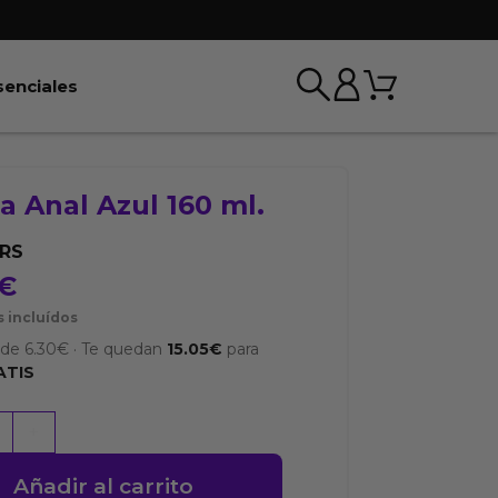
Carrito
r BDSM & Bondage
Abrir Esenciales
senciales
 Anal Azul 160 ml.
RS
€
 incluídos
sde
6.30
€
·
Te quedan
15.05
€
para
ATIS
+
Añadir al carrito