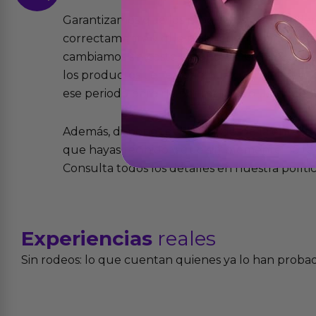
Garantizamos que los productos que vende
correctamente y que si tienen algún defecto 
cambiamos sin costo alguno. La ley de 2 años 
los productos tienen garantía contra defecto
ese periodo pero no por mal uso o uso indeb
Además, dispones de 15 días desde la entreg
que hayas recibido y que simplemente no te 
Consulta todos los detalles en nuestra políti
Experiencias
reales
Sin rodeos: lo que cuentan quienes ya lo han proba