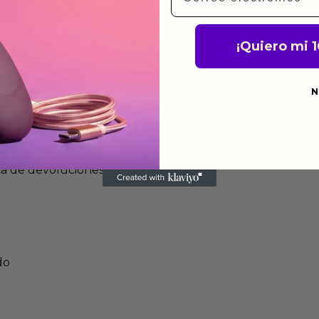
mos funcionan
de fabricación te lo
¡Quiero mi 
de garantía significa que
s de fabricación durante
N
ido.
a para devolver productos
gusten o no los quieras.
ca de devoluciones.
do