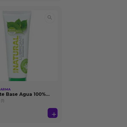
HARMA
te Base Agua 100%
25 ml
(1)