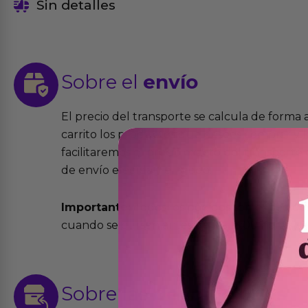
Sin detalles
Sobre el
envío
El precio del transporte se calcula de forma
carrito los productos que desees comprar y la
facilitaremos el precio exacto del transport
de envío elegida y el modo.
Importante:
Todos los pedidos son expedidos
cuando se cursen antes de las 13:00 horas y e
Sobre las
devoluciones