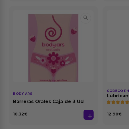
COBECO P
BODY ARS
Lubrican
Natural 1
Barreras Orales Caja de 3 Ud
10.32
€
12.90
€