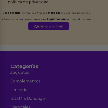
política de privacidad
Responsable:
Ferran Roig Muñoz
Finalidad:
envío de publicaciones y
ofertas así como correos comerciales.
Legitimación:
su consentimiento en
este formulario.
Destinatarios:
Ferran Roig Muñoz. Podrás ejercer tus
Derechos de Acceso, Rectificación, Limitación, Oposición o Supresión de los
datos en el correo hola@erotiks.es. Para más información consulta nuestro
Aviso legal
Política de Privacidad
y nuestra
.
Categorías
Juguetes
Complementos
Lencería
BDSM & Bondage
Esenciales