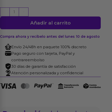
Eliza
-
+
Vagina
Añadir al carrito
y
Ano
con
Compra ahora y recíbelo antes del lunes 10 de agosto
Vibración,
Envío 24/48h en paquete 100% discreto
Thrusting
Pago seguro con tarjeta, PayPal y
y
contrareembolso
APP
30 días de garantía de satisfacción
1.83
Atención personalizada y confidencial
kg
cantidad