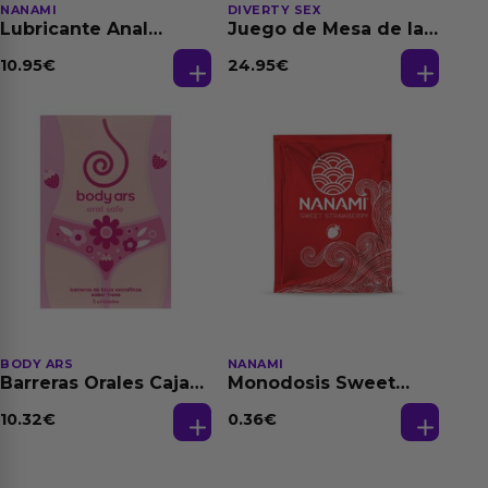
NANAMI
DIVERTY SEX
Lubricante Anal
Juego de Mesa de las
Relajante Extra
Fantasias
Dilatación Base Agua
10.95
€
24.95
€
150 ml
BODY ARS
NANAMI
Barreras Orales Caja
Monodosis Sweet
de 3 Ud
Strawberry - Fresa
Base Agua 4 ml
10.32
€
0.36
€