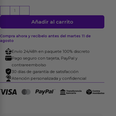
Esposas
-
+
de
Añadir al carrito
Neopreno
con
Velcro
Compra ahora y recíbelo antes del martes 11 de
agosto
Negro
cantidad
Envío 24/48h en paquete 100% discreto
Pago seguro con tarjeta, PayPal y
contrareembolso
30 días de garantía de satisfacción
Atención personalizada y confidencial