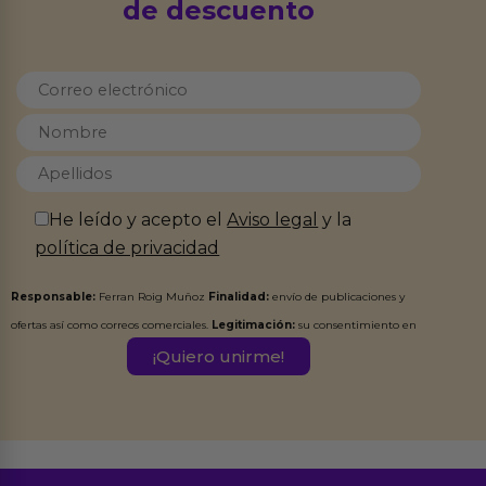
de descuento
He leído y acepto el
Aviso legal
y la
política de privacidad
Responsable:
Ferran Roig Muñoz
Finalidad:
envío de publicaciones y
ofertas así como correos comerciales.
Legitimación:
su consentimiento en
este formulario.
Destinatarios:
Ferran Roig Muñoz. Podrás ejercer tus
Derechos de Acceso, Rectificación, Limitación, Oposición o Supresión de los
datos en el correo hola@erotiks.es. Para más información consulta nuestro
Aviso legal
Política de Privacidad
y nuestra
.