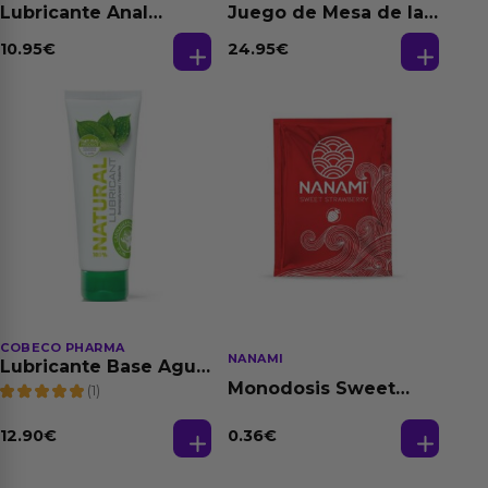
Lubricante Anal
Juego de Mesa de las
Relajante Extra
Fantasias
Dilatación Base Agua
10.95
€
24.95
€
150 ml
COBECO PHARMA
NANAMI
Lubricante Base Agua
100% Natural 125 ml
Monodosis Sweet
(1)
Strawberry - Fresa
Base Agua 4 ml
12.90
€
0.36
€