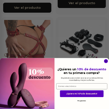
Ver el producto
Ver el producto
¿Quieres un
10% de descuento
Crimson Captive Set de
Kit BDSM 10 pcs
en tu primera compra?
Ataduras Ajustables
39.90
€
Regístrate para recibir acceso a nuestras últimas
novedades y mejores ofertas.
141.83
€
Email
Ver el producto
Ver el producto
¡Quiero mi 10% de descuento!
No, gracias