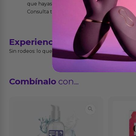
que hayas recibido y que simplemente no te 
Consulta todos los detalles en nuestra políti
Experiencias
reales
Sin rodeos: lo que cuentan quienes ya lo han proba
Combínalo
con...