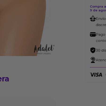
Compra a
9 de ago
Envío
discr
Pago 
cont
30 dí
Atenc
era