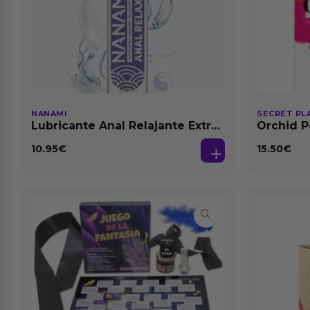
NANAMI
SECRET PL
Lubricante Anal Relajante Extra
Orchid P
Dilatación Base Agua 150 ml
Feromon
10.95
€
15.50
€