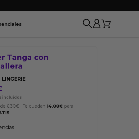
Carrito
r BDSM & Bondage
Abrir Esenciales
senciales
er Tanga con
allera
 LINGERIE
€
 incluídos
sde
6.30
€
·
Te quedan
14.88
€
para
ATIS
tencias