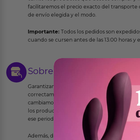
facilitaremos el precio exacto del transport
de envío elegida y el modo.
Importante:
Todos los pedidos son expedidos
cuando se cursen antes de las 13:00 horas y e
Sobre las
devoluciones
Garantizamos que los productos que vende
correctamente y que si tienen algún defecto 
cambiamos sin costo alguno. La ley de 2 años 
los productos tienen garantía contra defecto
ese periodo pero no por mal uso o uso indeb
Además, dispones de 15 días desde la entreg