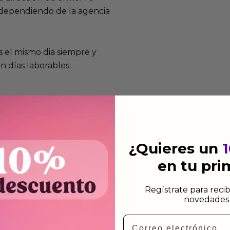
e dependiendo de la agencia
 el mismo dia siempre y
n días laborables.
mos funcionan
¿Quieres un
de fabricación te lo
en tu pr
de garantía significa que
s de fabricación durante
Regístrate para recib
ido.
novedades 
Email
a para devolver productos