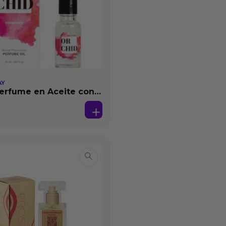
AY
erfume en Aceite con
as 20 ml