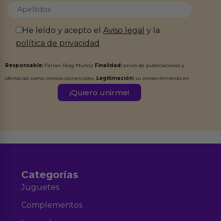
He leído y acepto el
Aviso legal
y la
política de privacidad
Responsable:
Ferran Roig Muñoz
Finalidad:
envío de publicaciones y
ofertas así como correos comerciales.
Legitimación:
su consentimiento en
este formulario.
Destinatarios:
Ferran Roig Muñoz. Podrás ejercer tus
Derechos de Acceso, Rectificación, Limitación, Oposición o Supresión de los
datos en el correo hola@erotiks.es. Para más información consulta nuestro
Aviso legal
Política de Privacidad
y nuestra
.
Categorías
Juguetes
Complementos