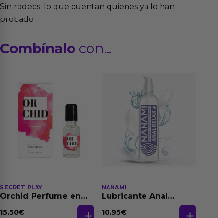
Sin rodeos: lo que cuentan quienes ya lo han
probado
Combínalo
con...
SECRET PLAY
NANAMI
Orchid Perfume en
Lubricante Anal
Aceite con
Relajante Extra
Feromonas 20 ml
Dilatación Base Agua
15.50
€
10.95
€