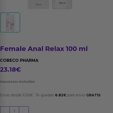
Female Anal Relax 100 ml
COBECO PHARMA
23.18
€
Impuestos incluídos
Envío desde
6.30
€
·
Te quedan
6.82
€
para envío
GRATIS
Female
-
+