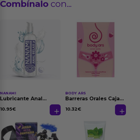
Combínalo
con...
NANAMI
BODY ARS
Lubricante Anal
Barreras Orales Caja
Relajante Extra
de 3 Ud
Dilatación Base Agua
10.95
€
10.32
€
150 ml