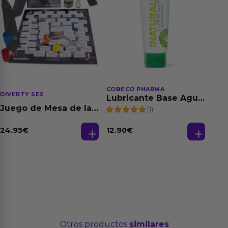
COBECO PHARMA
DIVERTY SEX
Lubricante Base Agua
100% Natural 125 ml
Juego de Mesa de las
(1)
Fantasias
24.95
€
12.90
€
Otros productos
similares