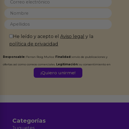
He leído y acepto el
Aviso legal
y la
política de privacidad
Responsable:
Ferran Roig Muñoz
Finalidad:
envío de publicaciones y
ofertas así como correos comerciales.
Legitimación:
su consentimiento en
este formulario.
Destinatarios:
Ferran Roig Muñoz. Podrás ejercer tus
Derechos de Acceso, Rectificación, Limitación, Oposición o Supresión de los
datos en el correo hola@erotiks.es. Para más información consulta nuestro
Aviso legal
Política de Privacidad
y nuestra
.
Categorías
Juguetes