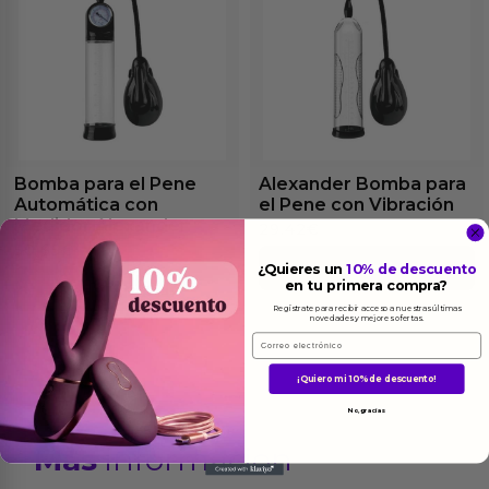
Bomba para el Pene
Alexander Bomba para
Automática con
el Pene con Vibración
Medidor Alexander
29.42
€
50.65
€
Ver el producto
¿Quieres un
10% de descuento
en tu primera compra?
Ver el producto
Regístrate para recibir acceso a nuestras últimas
novedades y mejores ofertas.
Email
¡Quiero mi 10% de descuento!
No, gracias
Más
informacion