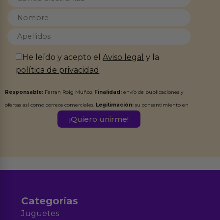
He leído y acepto el
Aviso legal
y la
política de privacidad
Responsable:
Ferran Roig Muñoz
Finalidad:
envío de publicaciones y
ofertas así como correos comerciales.
Legitimación:
su consentimiento en
este formulario.
Destinatarios:
Ferran Roig Muñoz. Podrás ejercer tus
Derechos de Acceso, Rectificación, Limitación, Oposición o Supresión de los
datos en el correo hola@erotiks.es. Para más información consulta nuestro
Aviso legal
Política de Privacidad
y nuestra
.
Categorías
Juguetes