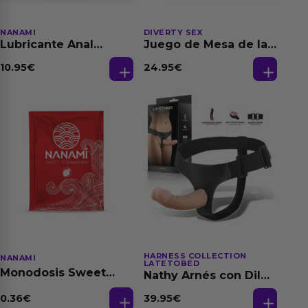
NANAMI
DIVERTY SEX
Lubricante Anal
Juego de Mesa de las
Relajante Extra
Fantasias
Dilatación Base Agua
10.95
€
24.95
€
150 ml
HARNESS COLLECTION
NANAMI
LATETOBED
Monodosis Sweet
Nathy Arnés con Dildo
Strawberry - Fresa
Desmontable
Base Agua 4 ml
0.36
€
39.95
€