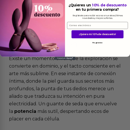
¿Quieres un
10% de descuento
en tu primera compra?
Regístrate para recibir acceso a nuestras últimas
novedades y mejores ofertas.
Email
¡Quiero mi 10% de descuento!
Más
informacion
No, gracias
Existe un momento en el que la exploración se
convierte en dominio, y el tacto consciente en el
arte más sublime. En ese instante de conexión
íntima, donde la piel guarda sus secretos más
profundos, la punta de tus dedos merece un
aliado que traduzca su intención en pura
electricidad. Un guante de seda que envuelve
la
potencia
más sutil, despertando ecos de
placer en cada célula.