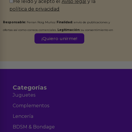
He leído y acepto el
Aviso legal
y la
política de privacidad
Responsable:
Ferran Roig Muñoz
Finalidad:
envío de publicaciones y
ofertas así como correos comerciales.
Legitimación:
su consentimiento en
este formulario.
Destinatarios:
Ferran Roig Muñoz. Podrás ejercer tus
Derechos de Acceso, Rectificación, Limitación, Oposición o Supresión de los
datos en el correo hola@erotiks.es. Para más información consulta nuestro
Aviso legal
Política de Privacidad
y nuestra
.
Categorías
Juguetes
Complementos
Lencería
BDSM & Bondage