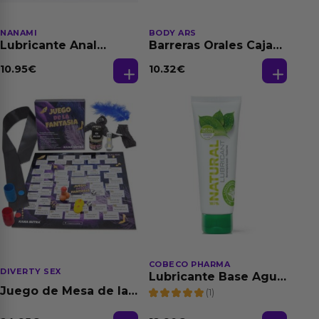
NANAMI
BODY ARS
Lubricante Anal
Barreras Orales Caja
Relajante Extra
de 3 Ud
Dilatación Base Agua
10.95
€
10.32
€
150 ml
COBECO PHARMA
DIVERTY SEX
Lubricante Base Agua
100% Natural 125 ml
Juego de Mesa de las
(1)
Fantasias