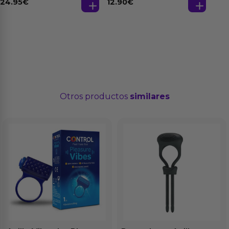
24.95
€
12.90
€
Otros productos
similares