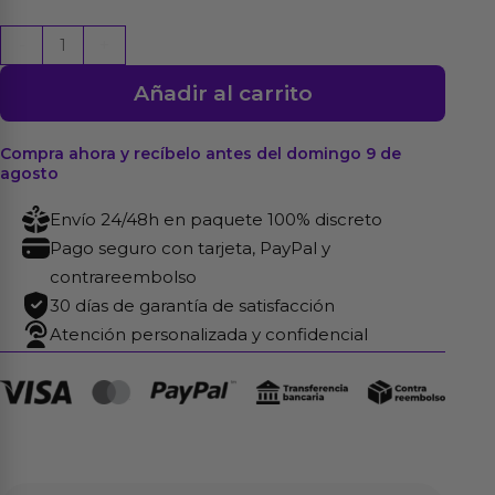
Firey
-
+
Anillo
Añadir al carrito
Vibrador
con
Conejito
Compra ahora y recíbelo antes del domingo 9 de
agosto
Azul
cantidad
Envío 24/48h en paquete 100% discreto
Pago seguro con tarjeta, PayPal y
contrareembolso
30 días de garantía de satisfacción
Atención personalizada y confidencial