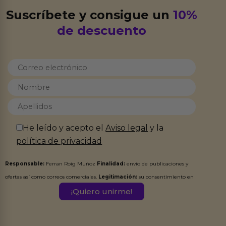
Suscríbete y consigue un
10%
de descuento
He leído y acepto el
Aviso legal
y la
política de privacidad
Responsable:
Ferran Roig Muñoz
Finalidad:
envío de publicaciones y
ofertas así como correos comerciales.
Legitimación:
su consentimiento en
este formulario.
Destinatarios:
Ferran Roig Muñoz. Podrás ejercer tus
Derechos de Acceso, Rectificación, Limitación, Oposición o Supresión de los
datos en el correo hola@erotiks.es. Para más información consulta nuestro