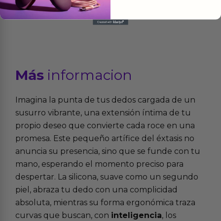
Más
informacion
Imagina la punta de tus dedos cargada de un
susurro vibrante, una extensión íntima de tu
propio deseo que convierte cada roce en una
promesa. Este pequeño artífice del éxtasis no
anuncia su presencia, sino que se funde con tu
mano, esperando el momento preciso para
despertar. La silicona, suave como un segundo
piel, abraza tu dedo con una complicidad
absoluta, mientras su forma ergonómica traza
curvas que buscan, con
inteligencia
, los