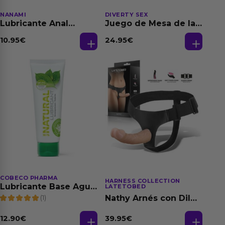
NANAMI
DIVERTY SEX
Lubricante Anal
Juego de Mesa de las
Relajante Extra
Fantasias
Dilatación Base Agua
10.95
€
24.95
€
150 ml
COBECO PHARMA
HARNESS COLLECTION
Lubricante Base Agua
LATETOBED
100% Natural 125 ml
(1)
Nathy Arnés con Dildo
Desmontable
39.95
€
12.90
€