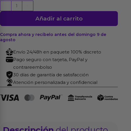
Fivib
-
+
Estimulador
Añadir al carrito
de
Dedo
USB
Compra ahora y recíbelo antes del domingo 9 de
agosto
Silicona
Negro
Envío 24/48h en paquete 100% discreto
cantidad
Pago seguro con tarjeta, PayPal y
contrareembolso
30 días de garantía de satisfacción
Atención personalizada y confidencial
Descripción
del producto