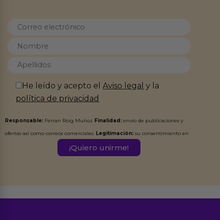
He leído y acepto el
Aviso legal
y la
política de privacidad
Responsable:
Ferran Roig Muñoz
Finalidad:
envío de publicaciones y
ofertas así como correos comerciales.
Legitimación:
su consentimiento en
este formulario.
Destinatarios:
Ferran Roig Muñoz. Podrás ejercer tus
Derechos de Acceso, Rectificación, Limitación, Oposición o Supresión de los
datos en el correo hola@erotiks.es. Para más información consulta nuestro
Aviso legal
Política de Privacidad
y nuestra
.