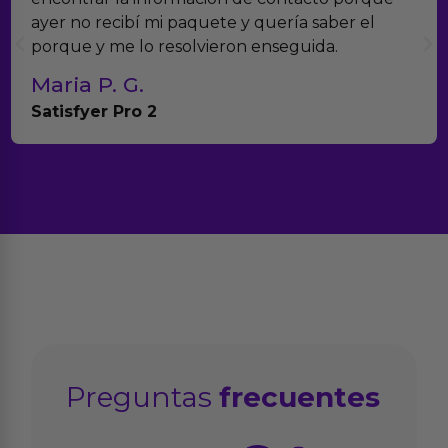
yer no recibí mi paquete y quería saber el
mu
orque y me lo resolvieron enseguida.
co
Maria P. G.
T
atisfyer Pro 2
An
Preguntas
frecuentes