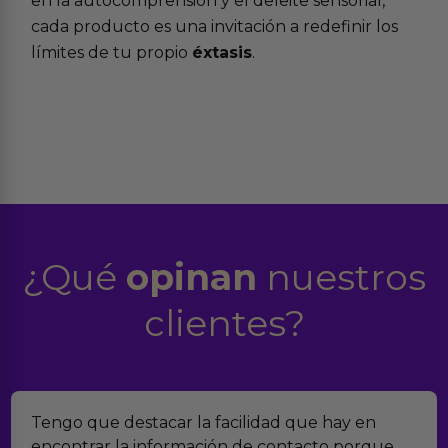
en la autocomprensión y el deleite sensorial,
cada producto es una invitación a redefinir los
límites de tu propio
éxtasis
.
¿Qué
opinan
nuestros
clientes?
engo que destacar la facilidad que hay en
En
ncontrar la información de contacto porque
ve