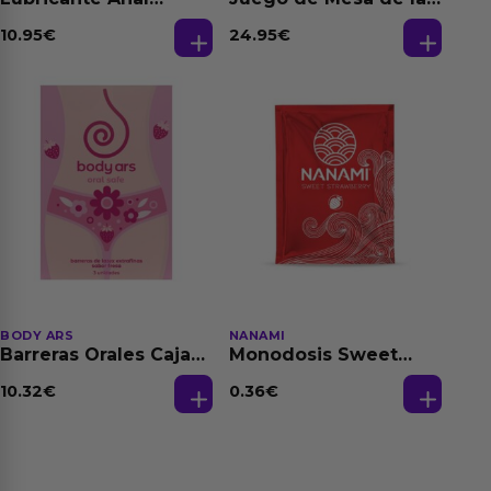
Relajante Extra
Fantasias
Dilatación Base Agua
10.95
€
24.95
€
150 ml
BODY ARS
NANAMI
Barreras Orales Caja
Monodosis Sweet
de 3 Ud
Strawberry - Fresa
Base Agua 4 ml
10.32
€
0.36
€