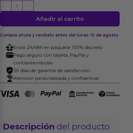
Fleshlight
-
+
Girls
Añadir al carrito
Jessica
Drake
Heavenly
Compra ahora y recíbelo antes del lunes 10 de agosto
Vagina
Envío 24/48h en paquete 100% discreto
cantidad
Pago seguro con tarjeta, PayPal y
contrareembolso
30 días de garantía de satisfacción
Atención personalizada y confidencial
Descripción
del producto