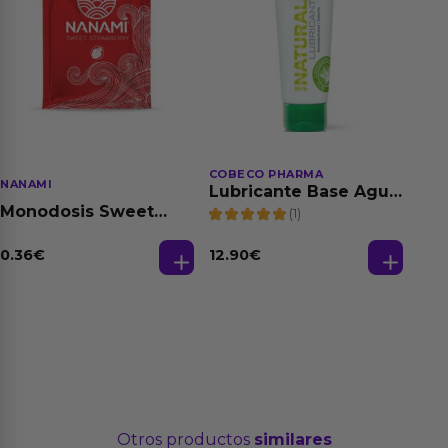
COBECO PHARMA
NANAMI
Lubricante Base Agua
100% Natural 125 ml
Monodosis Sweet
(1)
Strawberry - Fresa
Base Agua 4 ml
0.36
€
12.90
€
Otros productos
similares