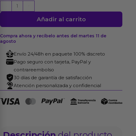
Flogger
-
+
Trenzado
Añadir al carrito
75
cm
Negro
Compra ahora y recíbelo antes del martes 11 de
agosto
cantidad
Envío 24/48h en paquete 100% discreto
Pago seguro con tarjeta, PayPal y
contrareembolso
30 días de garantía de satisfacción
Atención personalizada y confidencial
Descripción
del producto