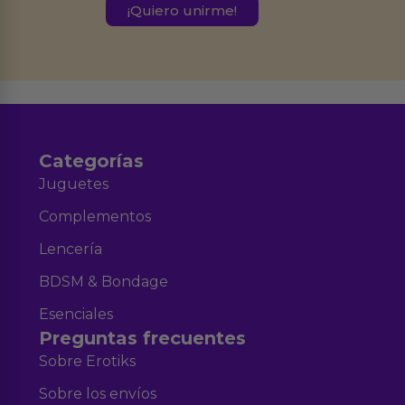
este formulario.
Destinatarios:
Ferran Roig Muñoz. Podrás ejercer tus
Derechos de Acceso, Rectificación, Limitación, Oposición o Supresión de los
datos en el correo hola@erotiks.es. Para más información consulta nuestro
Aviso legal
Política de Privacidad
y nuestra
.
Categorías
Juguetes
Complementos
Lencería
BDSM & Bondage
Esenciales
Preguntas frecuentes
Sobre Erotiks
Sobre los envíos