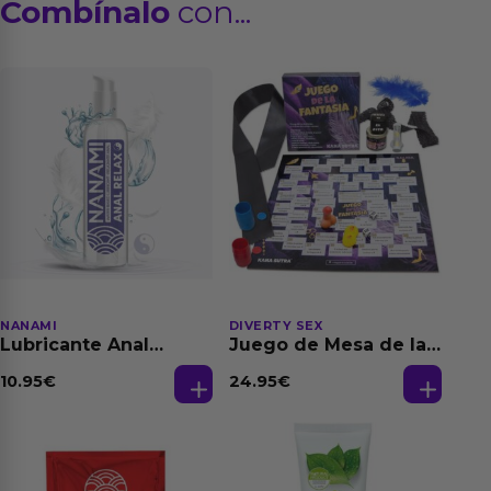
Combínalo
con...
NANAMI
DIVERTY SEX
Lubricante Anal
Juego de Mesa de las
Relajante Extra
Fantasias
Dilatación Base Agua
10.95
€
24.95
€
150 ml