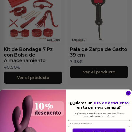
Kit de Bondage 7 Pz
Pala de Zarpa de Gatito
con Bolsa de
39 cm
Almacenamiento
7.35
€
40.50
€
Ver el producto
Ver el producto
¿Quieres un
10% de descuento
en tu primera compra?
Regístrate para recibir acceso a nuestras últimas
novedades y mejores ofertas.
Más
informacion
Email